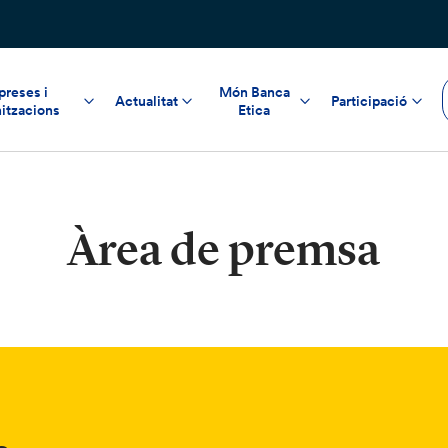
reses i
Món Banca
Actualitat
Participació
itzacions
Etica
Àrea de premsa