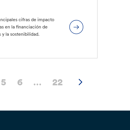
incipales cifras de impacto
das en la financiación de
 y la sostenibilidad.
5
6
…
22