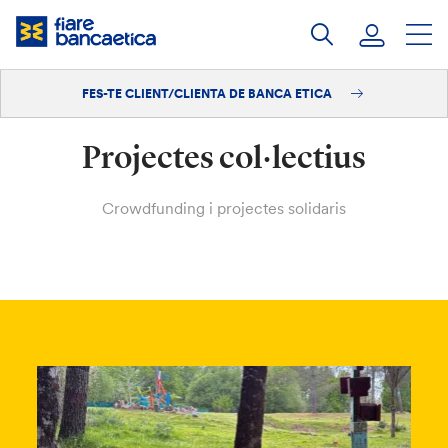
Salta
al
contingut
FES-TE CLIENT/CLIENTA DE BANCA ETICA
Iniciar sessió
Projectes col·lectius
Fes-te'n client/clienta
Crowdfunding i projectes solidaris