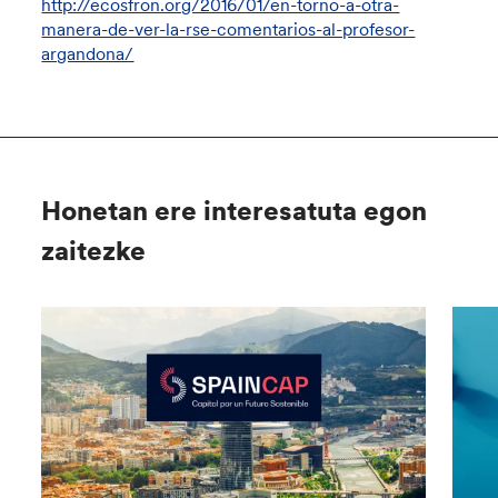
http://ecosfron.org/2016/01/en-torno-a-otra-
manera-de-ver-la-rse-comentarios-al-profesor-
argandona/
Honetan ere interesatuta egon
zaitezke