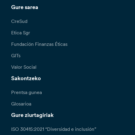
Gure sarea
CreSud
Etica Sgr
Fundación Finanzas Éticas
GITs
Valor Social
Sakontzeko
Prentsa gunea
Glosarioa
Gure ziurtagiriak
ISO 30415:2021 “Diversidad e inclusión”