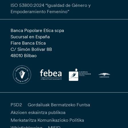
ISO 53800:2024 “Igualdad de Género y
Empoderamiento Femenino”
Banca Popolare Etica scpa
Sucursal en España
Fiare Banca Etica
C/ Simón Bolívar 8B
48010 Bilbao
PSD2
Gordailuak Bermatzeko Funtsa
Akzioen eskaintza publikoa
Merkataritza Komunikazioko Politika
Whistleblowing
MIFID