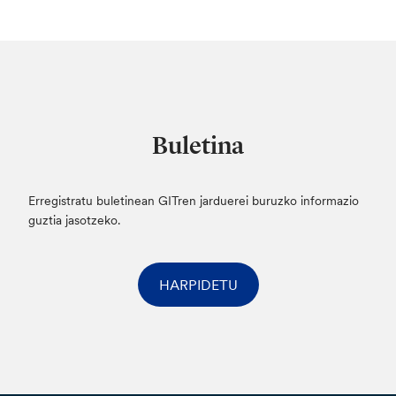
Buletina
Erregistratu buletinean GITren jarduerei buruzko informazio
guztia jasotzeko.
HARPIDETU