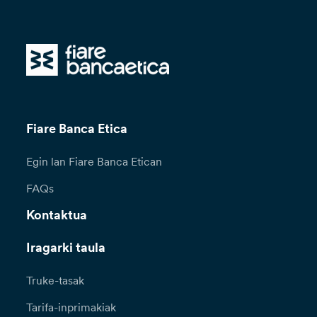
Fiare Banca Etica
Egin lan Fiare Banca Etican
FAQs
Kontaktua
Iragarki taula
Truke-tasak
Tarifa-inprimakiak