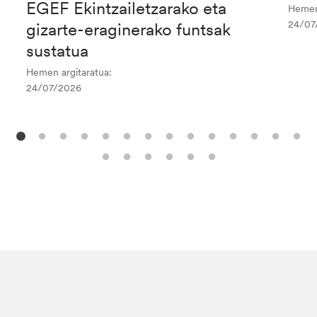
EGEF Ekintzailetzarako eta
Hemen 
24/07
gizarte-eraginerako funtsak
sustatua
Hemen argitaratua:
24/07/2026