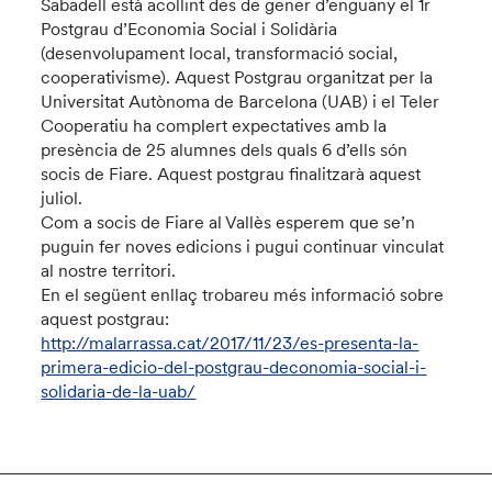
Sabadell està acollint des de gener d’enguany el 1r
Postgrau d’Economia Social i Solidària
(desenvolupament local, transformació social,
cooperativisme). Aquest Postgrau organitzat per la
Universitat Autònoma de Barcelona (UAB) i el Teler
Cooperatiu ha complert expectatives amb la
presència de 25 alumnes dels quals 6 d’ells són
socis de Fiare. Aquest postgrau finalitzarà aquest
juliol.
Com a socis de Fiare al Vallès esperem que se’n
puguin fer noves edicions i pugui continuar vinculat
al nostre territori.
En el següent enllaç trobareu més informació sobre
aquest postgrau:
http://malarrassa.cat/2017/11/23/es-presenta-la-
primera-edicio-del-postgrau-deconomia-social-i-
solidaria-de-la-uab/