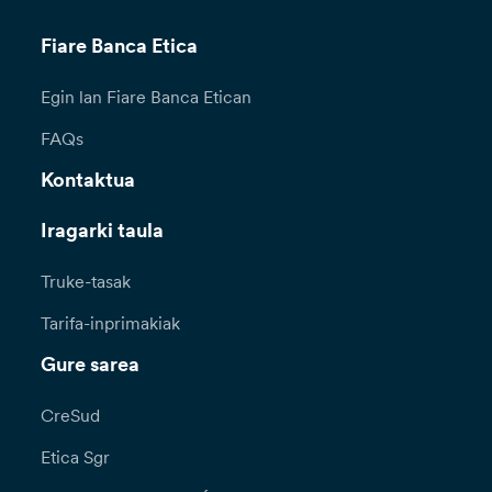
Fiare Banca Etica
Egin lan Fiare Banca Etican
FAQs
Kontaktua
Iragarki taula
Truke-tasak
Tarifa-inprimakiak
Gure sarea
CreSud
Etica Sgr