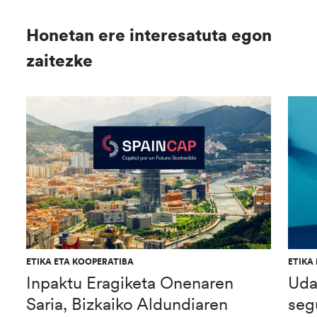
Honetan ere interesatuta egon
zaitezke
ETIKA ETA KOOPERATIBA
ETIKA
Inpaktu Eragiketa Onenaren
Uda
Saria, Bizkaiko Aldundiaren
seg