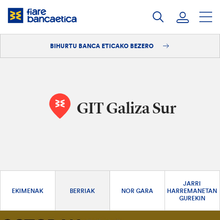
Pasatu
edukia
BIHURTU BANCA ETICAKO BEZERO
Saioa hasi
Bihurtu bezero
GIT Galiza Sur
JARRI
EKIMENAK
BERRIAK
NOR GARA
HARREMANETAN
GUREKIN