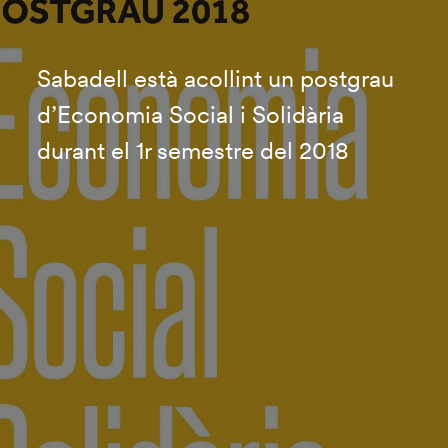
Sabadell està acollint un postgrau
d’Economia Social i Solidària
durant el 1r semestre del 2018