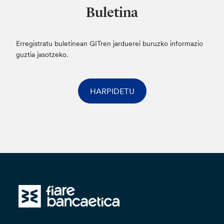
Buletina
Erregistratu buletinean GITren jarduerei buruzko informazio
guztia jasotzeko.
HARPIDETU