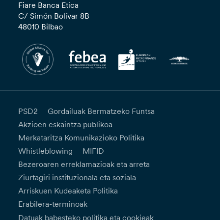
Fiare Banca Etica
C/ Simón Bolívar 8B
48010 Bilbao
PSD2
Gordailuak Bermatzeko Funtsa
Akzioen eskaintza publikoa
Merkataritza Komunikazioko Politika
Whistleblowing
MIFID
Bezeroaren erreklamazioak eta arreta
Ziurtagiri instituzionala eta soziala
Arriskuen Kudeaketa Politika
Erabilera-terminoak
Datuak babesteko politika eta cookieak