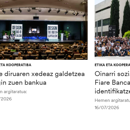
ETA KOOPERATIBA
ETIKA ETA KOOPER
e diruaren xedeaz galdetzea
Oinarri soz
gin zuen bankua
Fiare Banc
identifikat
 argitaratua:
/2026
Hemen argitaratu
16/07/2026