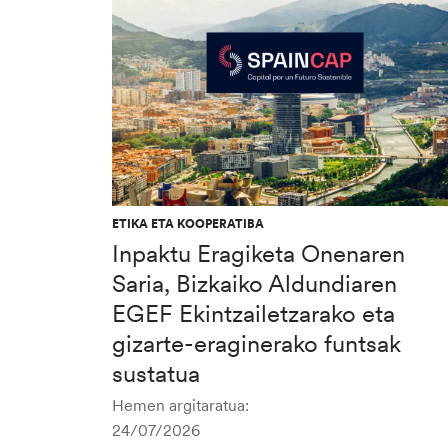
ETIKA ETA KOOPERATIBA
Inpaktu Eragiketa Onenaren
Saria, Bizkaiko Aldundiaren
EGEF Ekintzailetzarako eta
gizarte-eraginerako funtsak
sustatua
Hemen argitaratua:
24/07/2026