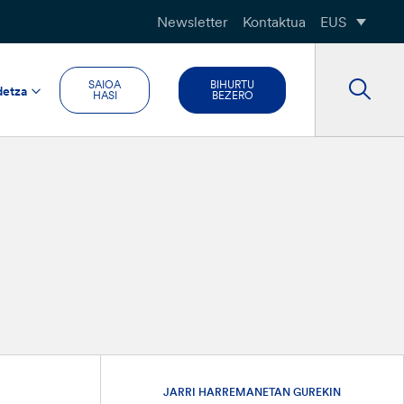
Newsletter
Kontaktua
EUS
SAIOA
BIHURTU
detza
HASI
BEZERO
JARRI HARREMANETAN GUREKIN