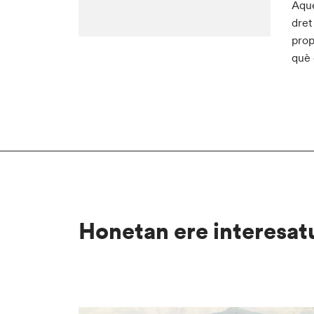
Aque
dret
prop
què 
Honetan ere interesat