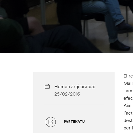
El r
Mall
Hemen argitaratua:
Tamb
25/02/2016
efec
Així
l’ac
dest
PARTEKATU
per 