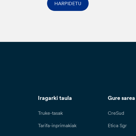
HARPIDETU
Iragarki taula
Gure sarea
Truke-tasak
CreSud
Tarifa-inprimakiak
Etica Sgr