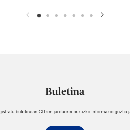
Buletina
gistratu buletinean GITren jarduerei buruzko informazio guztia 