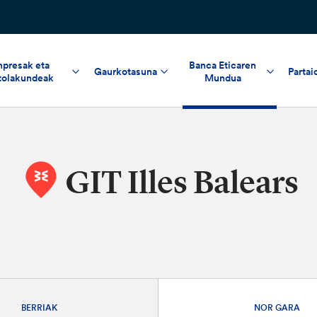
npresak eta
Banca Eticaren
Gaurkotasuna
Partai
tolakundeak
Mundua
GIT Illes Balears
BERRIAK
NOR GARA