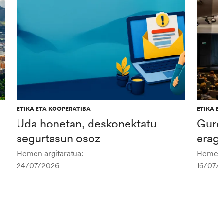
ETIKA ETA KOOPERATIBA
ETIKA 
Uda honetan, deskonektatu
Gur
segurtasun osoz
era
Hemen argitaratua:
Hemen
24/07/2026
16/07