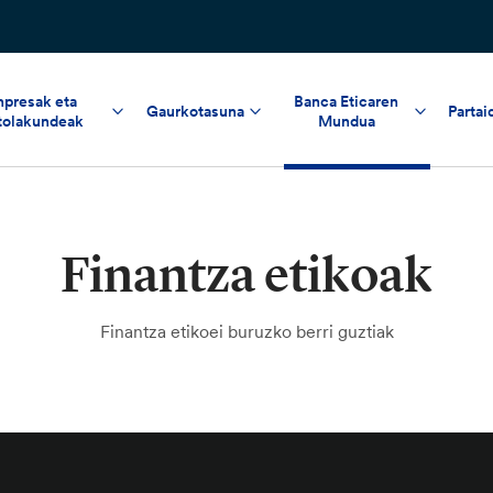
npresak eta
Banca Eticaren
Gaurkotasuna
Partai
tolakundeak
Mundua
Finantza etikoak
Finantza etikoei buruzko berri guztiak