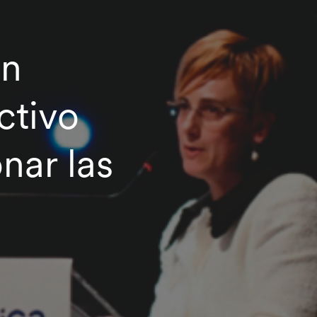
un
ctivo
nar las