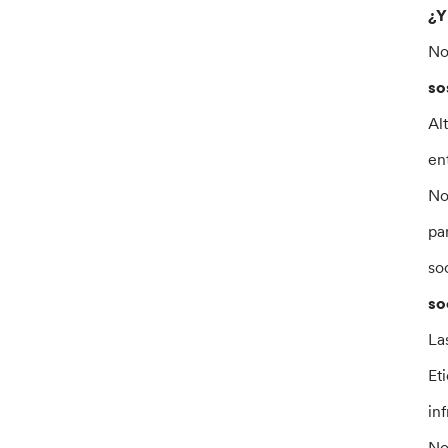
¿Y
No
so
Al
en
No
pa
so
so
La
Et
in
No