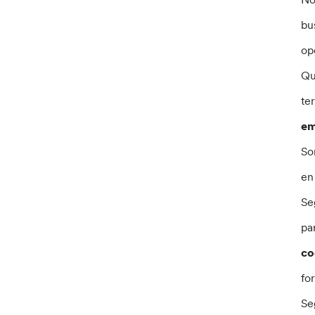
bu
op
Qu
te
em
So
en 
Se
pa
co
fo
Se