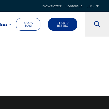
Newsletter
Kontaktua
EUS
SAIOA
BIHURTU
detza
HASI
BEZERO