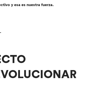
tivo y esa es nuestra fuerza.
_
ECTO
EVOLUCIONAR