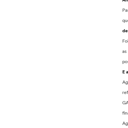
Pa
qu
de
Fo
as
po
E 
Ag
re
GA
fi
Ag