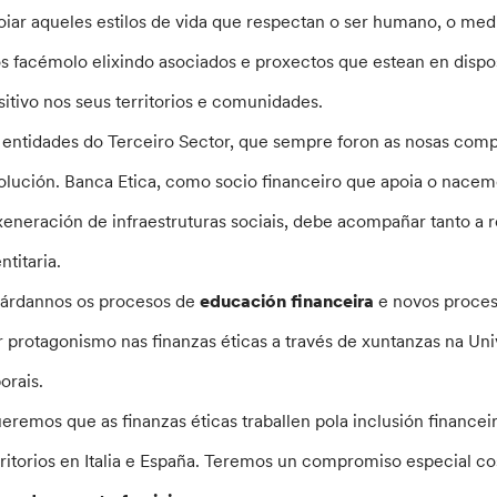
oiar aqueles estilos de vida que respectan o ser humano, o med
s facémolo elixindo asociados e proxectos que estean en dispos
sitivo nos seus territorios e comunidades.
 entidades do Terceiro Sector, que sempre foron as nosas compa
olución. Banca Etica, como socio financeiro que apoia o nace
xeneración de infraestruturas sociais, debe acompañar tanto a 
ntitaria.
árdannos os procesos de
educación financeira
e novos proce
r protagonismo nas finanzas éticas a través de xuntanzas na U
orais.
eremos que as finanzas éticas traballen pola inclusión financei
rritorios en Italia e España. Teremos un compromiso especial c