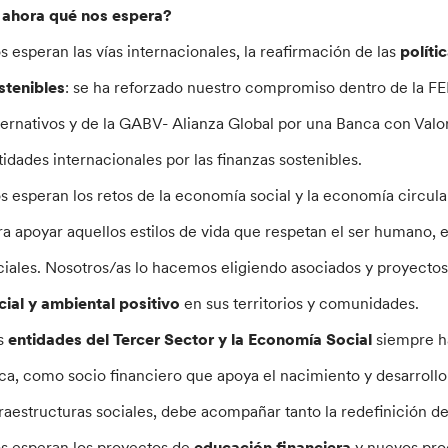
 ahora qué nos espera?
s esperan las vías internacionales, la reafirmación de las
políti
stenibles
: se ha reforzado nuestro compromiso dentro de la F
ternativos y de la GABV- Alianza Global por una Banca con Valor
tidades internacionales por las finanzas sostenibles.
s esperan los retos de la economía social y la economía circula
ra apoyar aquellos estilos de vida que respetan el ser humano,
ciales. Nosotros/as lo hacemos eligiendo asociados y proyectos
cial y ambiental positivo
en sus territorios y comunidades.
s
entidades del Tercer Sector y la Economía Social
siempre h
ica, como socio financiero que apoya el nacimiento y desarroll
fraestructuras sociales, debe acompañar tanto la redefinición de
s esperan los proyectos de
educación financiera
y nuevos proc