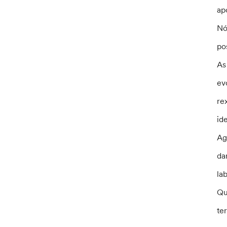
ap
Nó
po
As
ev
re
ide
Ag
da
lab
Qu
te