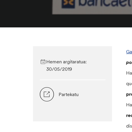
Ga
Hemen argitaratua:
po
30/05/2019
Ha
qu
pr
Partekatu
Ha
re
di