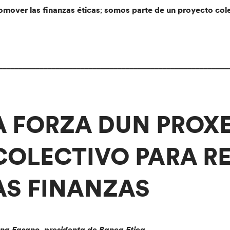
omover las finanzas éticas
;
somos parte de un proyecto colec
________________________________________________________
A FORZA DUN PROX
COLECTIVO PARA R
AS FINANZAS
na Fasano, presidenta de Banca Etica