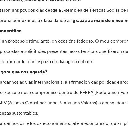
saron uns poucos días desde a Asemblea de Persoas Socias de B
erería comezar esta etapa dando as
grazas ás máis de cinco m
mocrático
.
i un proceso estimulante, en ocasións fatigoso. O meu compromi
 propostas e solicitudes presentes nesas tensións que fixeron 
steriormente a un espazo de diálogo e debate.
agora que nos agarda?
árdannos as vías internacionais, a afirmación das políticas euro
forzouse o noso compromiso dentro de FEBEA (Federación Europ
BV (Alianza Global por unha Banca con Valores) e consolidouse 
nanzas sustentables.
árdannos os retos da economía social e a economía circular: p