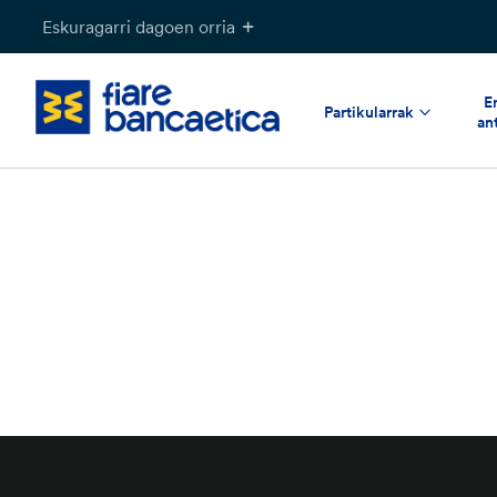
Pasatu
Eskuragarri dagoen orria
edukia
E
Partikularrak
an