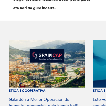
eta hori da gure indarra.
ÉTICA E COOPERATIVA
ÉTICA 
Galardón á Mellor Operación de
Este v
Impacto, promovida polo Fondo FEIS
seguri