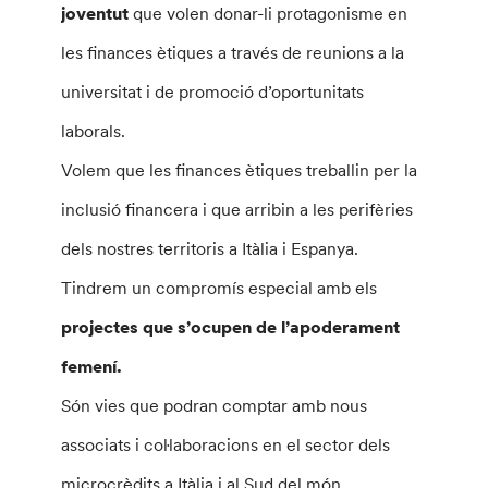
joventut
que volen donar-li protagonisme en
les finances ètiques a través de reunions a la
universitat i de promoció d’oportunitats
laborals.
Volem que les finances ètiques treballin per la
inclusió financera i que arribin a les perifèries
dels nostres territoris a Itàlia i Espanya.
Tindrem un compromís especial amb els
projectes que s’ocupen de l’apoderament
femení.
Són vies que podran comptar amb nous
associats i coŀlaboracions en el sector dels
microcrèdits a Itàlia i al Sud del món.