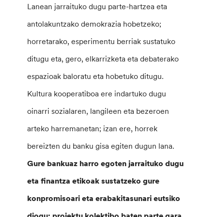
Lanean jarraituko dugu parte-hartzea eta
antolakuntzako demokrazia hobetzeko;
horretarako, esperimentu berriak sustatuko
ditugu eta, gero, elkarrizketa eta debaterako
espazioak baloratu eta hobetuko ditugu.
Kultura kooperatiboa ere indartuko dugu
oinarri sozialaren, langileen eta bezeroen
arteko harremanetan; izan ere, horrek
bereizten du banku gisa egiten dugun lana.
Gure bankuaz harro egoten jarraituko dugu
eta finantza etikoak sustatzeko gure
konpromisoari eta erabakitasunari eutsiko
diogu; proiektu kolektibo baten parte gara,