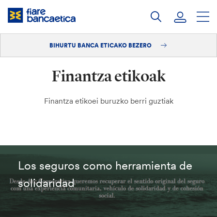
Pasatu
edukia
BIHURTU BANCA ETICAKO BEZERO
Saioa hasi
Finantza etikoak
Bihurtu bezero
Finantza etikoei buruzko berri guztiak
Los seguros como herramienta de
solidaridad