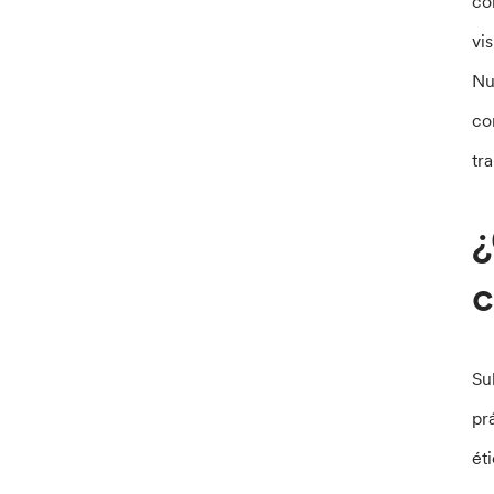
co
vi
Nu
co
tr
¿
c
Su
pr
ét