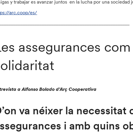
igas y trabajar es avanzar juntos en la lucha por una sociedad jus
tps://arc.coop/es/
_______________________________________________________
Les assegurances com 
olidaritat
trevista a Alfonso Bolado d’Arç Cooperativa
’on va néixer la necessitat 
ssegurances i amb quins ob