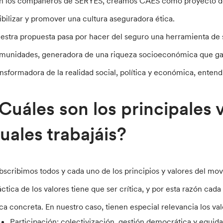
n los compañeros de SERYES, creamos CAES como proyecto de 
sibilizar y promover una cultura aseguradora ética.
estra propuesta pasa por hacer del seguro una herramienta de sol
munidades, generadora de una riqueza socioeconómica que garan
ansformadora de la realidad social, política y económica, enten
Cuáles son los principales 
uales trabajáis?
bscribimos todos y cada uno de los principios y valores del m
áctica de los valores tiene que ser crítica, y por esta razón cad
ica concreta. En nuestro caso, tienen especial relevancia los va
Participación: colectivización, gestión democrática y equid