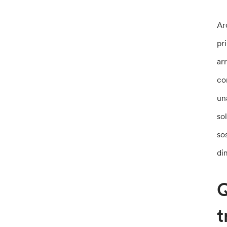
Ar
pr
ar
co
un
so
so
di
Q
t