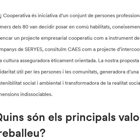
ç Cooperativa és iniciativa d’un conjunt de persones professiona
imers dels 80 van decidir posar en comú habilitats, coneixement
rencar un projecte empresarial cooperatiu com a instrument de
mpanys de SERYES, consituïm CAES com a projecte d’intercooper
a cultura asseguradora èticament orientada. La nostra proposta 
lidaritat útil per les persones i les comunitats, generadora d’u
stenibilitat social i ambiental i transformadora de la realitat soc
mensions indissociables.
uins són els principals valo
reballeu?