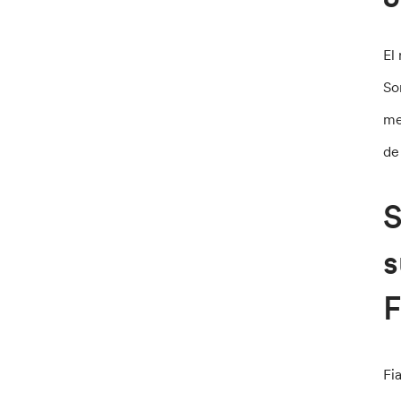
El
So
me
de
S
s
F
Fi