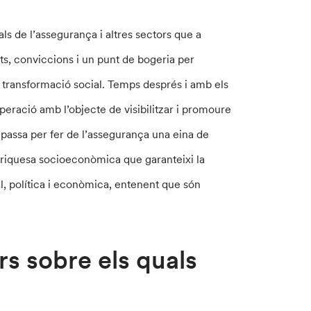
ls de l’assegurança i altres sectors que a
s, conviccions i un punt de bogeria per
 transformació social. Temps després i amb els
ació amb l’objecte de visibilitzar i promoure
passa per fer de l’assegurança una eina de
na riquesa socioeconòmica que garanteixi la
ial, política i econòmica, entenent que són
rs sobre els quals