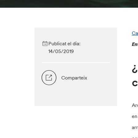
Ca
Publicat el dia:
En
14/05/2019
¿
Comparteix
c
Ar
en
ar