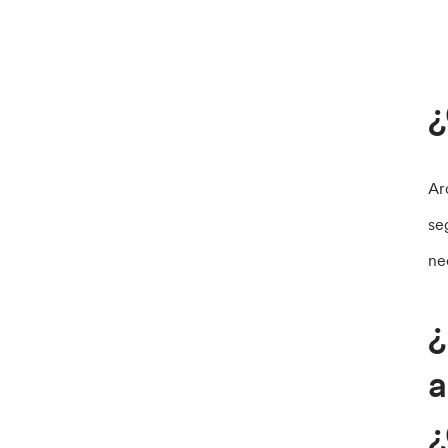
¿
Ar
se
ne
¿
a
¿