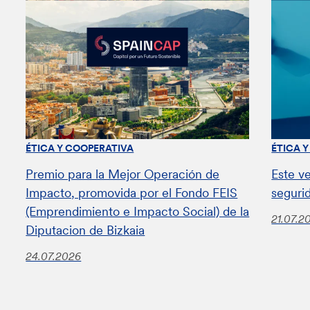
ÉTICA Y COOPERATIVA
ÉTICA 
Premio para la Mejor Operación de
Este v
Impacto, promovida por el Fondo FEIS
seguri
(Emprendimiento e Impacto Social) de la
21.07.2
Diputacion de Bizkaia
24.07.2026