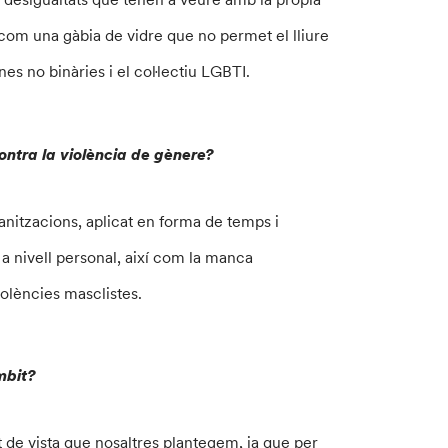
 com una gàbia de vidre que no permet el lliure
s no binàries i el col·lectiu LGBTI.
ontra la violència de gènere?
ganitzacions, aplicat en forma de temps i
s a nivell personal, així com la manca
iolències masclistes.
àmbit?
 de vista que nosaltres plantegem, ja que per