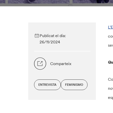
L’
Publicat el dia:
co
26/11/2024
se
Qu
Comparteix
Co
ENTREVISTA
FEMINISMO
no
es