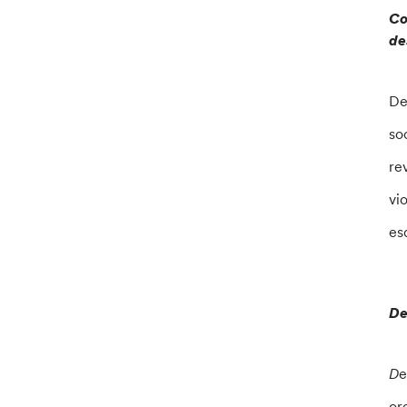
Co
de
De
so
re
vi
es
De
D
e
or