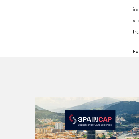
in
vi
tr
Fo