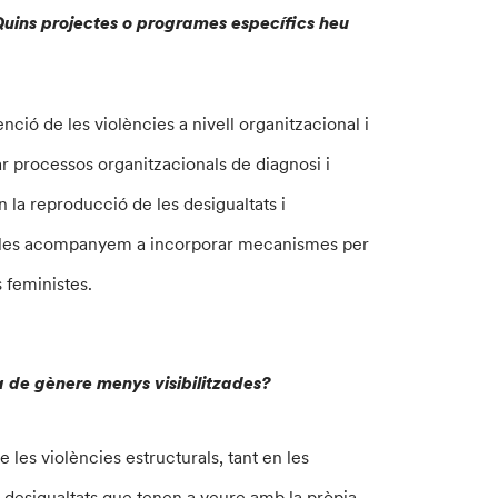
 Quins projectes o programes específics heu
nció de les violències a nivell organitzacional i
ar processos organitzacionals de diagnosi i
n la reproducció de les desigualtats i
ida, les acompanyem a incorporar mecanismes per
s feministes.
a de gènere menys visibilitzades?
e les violències estructurals, tant en les
 i desigualtats que tenen a veure amb la pròpia