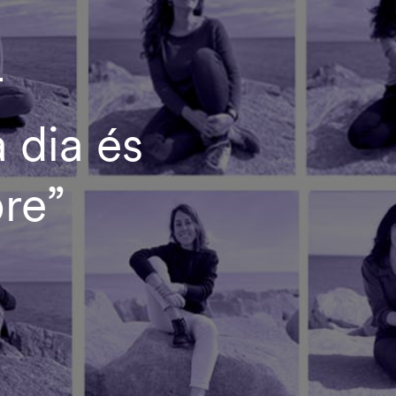
r
 dia és
re”