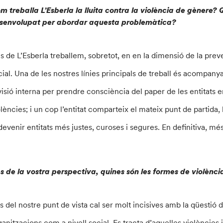
m treballa L’Esberla la lluita contra la violència de gènere?
senvolupat per abordar aquesta problemàtica?
s de L’Esberla treballem, sobretot, en en la dimensió de la preve
cial. Una de les nostres línies principals de treball és acompany
visió interna per prendre consciència del paper de les entitats e
olències; i un cop l’entitat comparteix el mateix punt de part
devenir entitats més justes, curoses i segures. En definitiva, mé
s de la vostra perspectiva, quines són les formes de violènci
s del nostre punt de vista cal ser molt incisives amb la qüestió d
ganitzacions com a nivell social. Es tracta d’aquelles violències