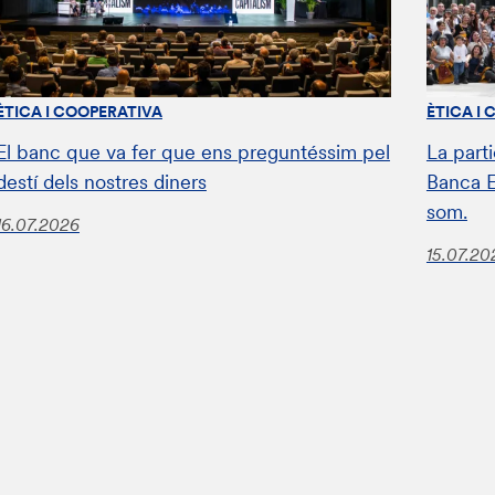
ÈTICA I COOPERATIVA
ÈTICA I
El banc que va fer que ens preguntéssim pel
La parti
destí dels nostres diners
Banca E
som.
16.07.2026
15.07.20