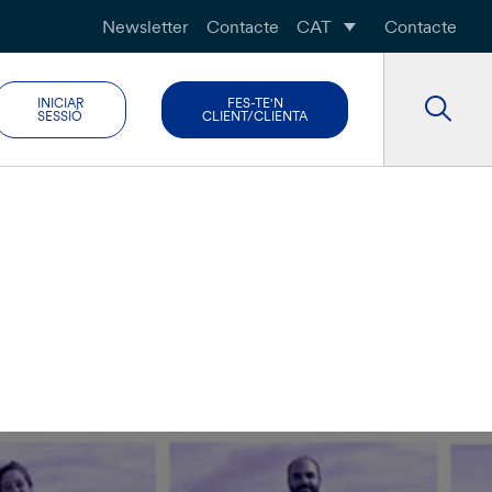
Newsletter
Contacte
CAT
Contacte
INICIAR
FES-TE'N
SESSIÓ
CLIENT/CLIENTA