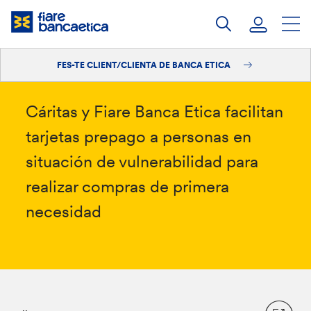
Salta
al
contingut
FES-TE CLIENT/CLIENTA DE BANCA ETICA
Iniciar sessió
Fes-te'n client/clienta
Cáritas y Fiare Banca Etica facilitan
tarjetas prepago a personas en
situación de vulnerabilidad para
realizar compras de primera
necesidad