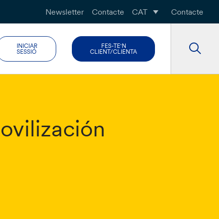
Newsletter
Contacte
CAT
Contacte
INICIAR
FES-TE'N
SESSIÓ
CLIENT/CLIENTA
ovilización