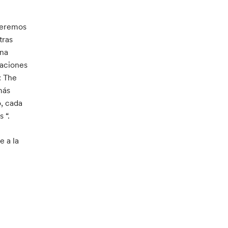
ueremos
tras
Una
gaciones
: The
más
, cada
 “.
e a la