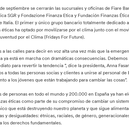
de septiembre se cerrarán las sucursales y oficinas de Fiare B
Etica SGR y Fondazione Finanza Etica y Fundación Finanzas Étic
e Italia. El primer y único grupo bancario totalmente dedicado a
s éticas ha optado por movilizarse por el clima junto con el mo
Juventud por el Clima (Fridays For Future).
s a las calles para decir en voz alta una vez más que la emerge
ca ya está en marcha con dramáticas consecuencias. Debemos 
iato para revertir la tendencia ”, dice la presidenta, Anna Fasa
os a todas las personas socias y clientes a unirse al personal de
unto a los jóvenes que están trabajando para cambiar las cosas”.
s de personas en todo el mundo y 200.000 en España ya han e
anzas éticas como parte de su compromiso de cambiar un siste
co que está destruyendo nuestro planeta y que sigue aliment
ias y desigualdades: étnicas, raciales, de género, generacionale
a los derechos fundamentales.