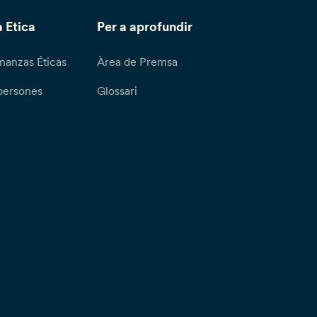
 Etica
Per a aprofundir
nanzas Éticas
Àrea de Premsa
persones
Glossari