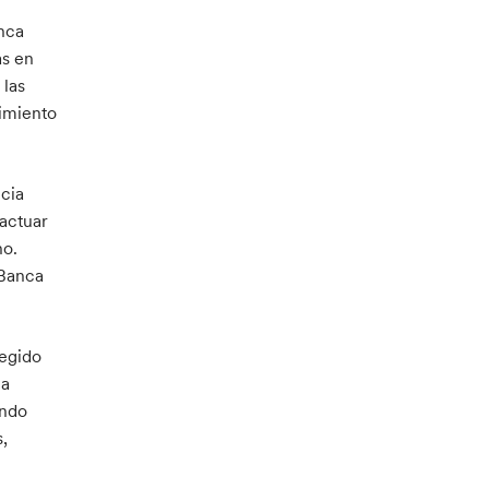
anca
as en
 las
vimiento
ncia
actuar
no.
 Banca
legido
ma
ando
s,