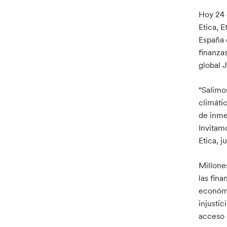
Hoy 24 
Etica, 
España 
finanza
global 
“Salimo
climáti
de inmed
Invitam
Etica, j
Millone
las fin
económi
injustic
acceso 