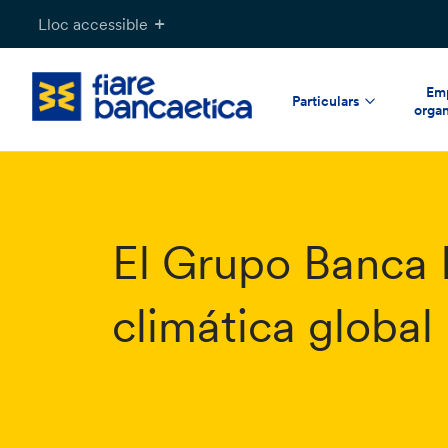
Salta
Lloc accessible
al
contingut
Emp
Particulars
organ
El Grupo Banca E
climática global