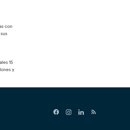
as con
 sus
ales 15
lones y