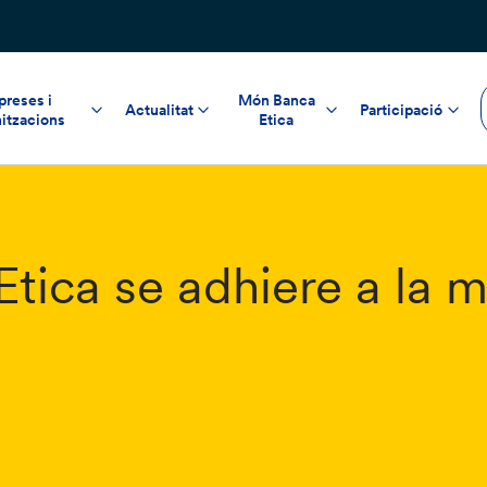
reses i
Món Banca
Actualitat
Participació
itzacions
Etica
tica se adhiere a la m