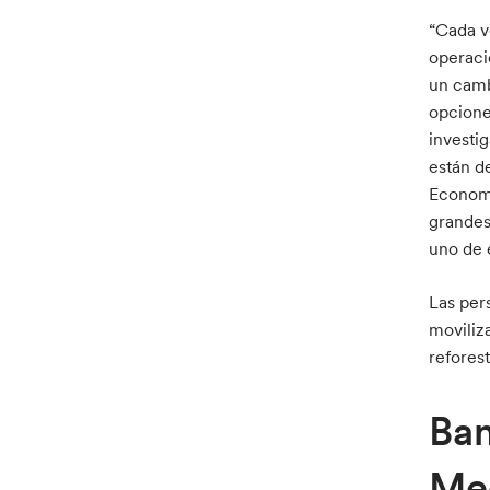
“Cada v
operaci
un camb
opcione
investi
están d
Economi
grandes
uno de 
Las per
moviliza
refores
Ban
Me