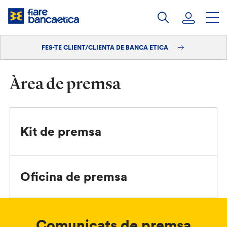
Salta
al
contingut
FES-TE CLIENT/CLIENTA DE BANCA ETICA
Iniciar sessió
Fes-te'n client/clienta
Àrea de premsa
Kit de premsa
Oficina de premsa
Comunicats de premsa