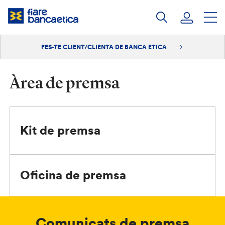
Salta
al
contingut
FES-TE CLIENT/CLIENTA DE BANCA ETICA
Iniciar sessió
Fes-te'n client/clienta
Àrea de premsa
Kit de premsa
Oficina de premsa
Comunicats de premsa