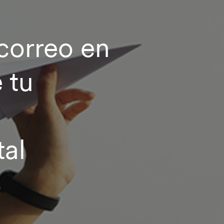
 correo en
 tu
al