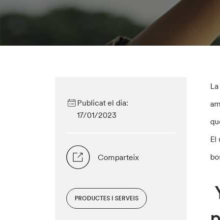
La
Publicat el dia:
am
17/01/2023
qu
El
bo
Comparteix
Y
PRODUCTES I SERVEIS
p