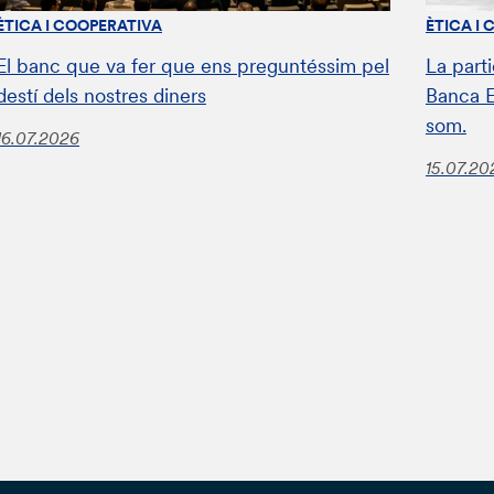
ÈTICA I COOPERATIVA
ÈTICA I
El banc que va fer que ens preguntéssim pel
La parti
destí dels nostres diners
Banca E
som.
16.07.2026
15.07.20