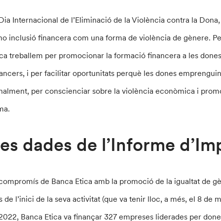
 Dia Internacional de l’Eliminació de la Violència contra la Dona
 no inclusió financera com una forma de violència de gènere. Per
ica treballem per promocionar la formació financera a les dones, 
nancers, i per facilitar oportunitats perquè les dones emprenguin 
finalment, per conscienciar sobre la violència econòmica i prom
ma.
es dades de l’Informe d’I
 compromís de Banca Etica amb la promoció de la igualtat de g
 de l’inici de la seva activitat (que va tenir lloc, a més, el 8 de 
 2022, Banca Etica va finançar 327 empreses liderades per dones 