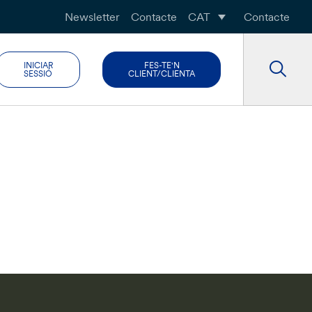
Newsletter
Contacte
CAT
Contacte
INICIAR
FES-TE'N
SESSIÓ
CLIENT/CLIENTA