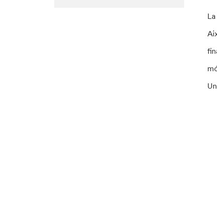
La
Ai
fi
mó
Un