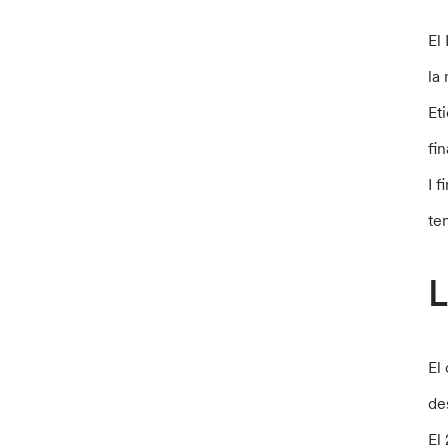
El
la
Et
fi
I 
te
L
El
des
El