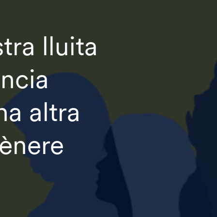
tra lluita
ència
a altra
gènere