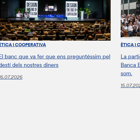
ÈTICA I COOPERATIVA
ÈTICA I
El banc que va fer que ens preguntéssim pel
La parti
destí dels nostres diners
Banca E
som.
16.07.2026
15.07.20