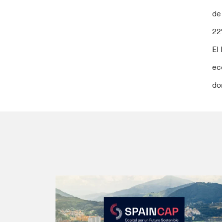
de
22
El
ec
do