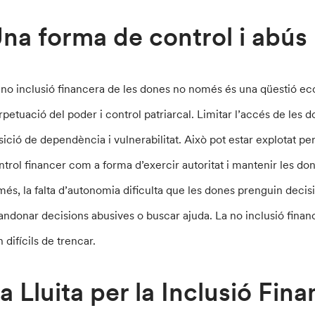
na forma de control i abús
 no inclusió financera de les dones no només és una qüestió ec
rpetuació del poder i control patriarcal. Limitar l’accés de les d
sició de dependència i vulnerabilitat. Això pot estar explotat per 
ntrol financer com a forma d’exercir autoritat i mantenir les do
més, la falta d’autonomia dificulta que les dones prenguin decis
andonar decisions abusives o buscar ajuda. La no inclusió finan
 difícils de trencar.
a Lluita per la Inclusió Fin