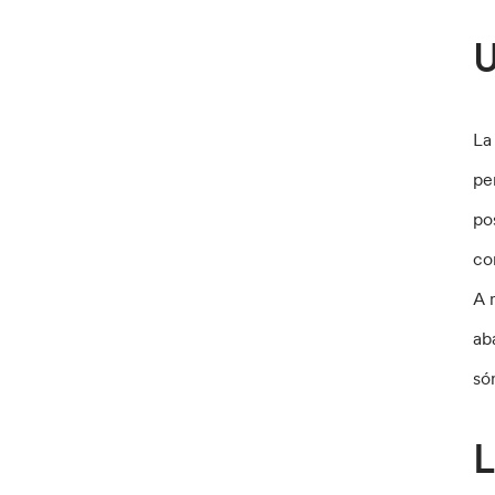
U
La
pe
po
co
A 
ab
són
L