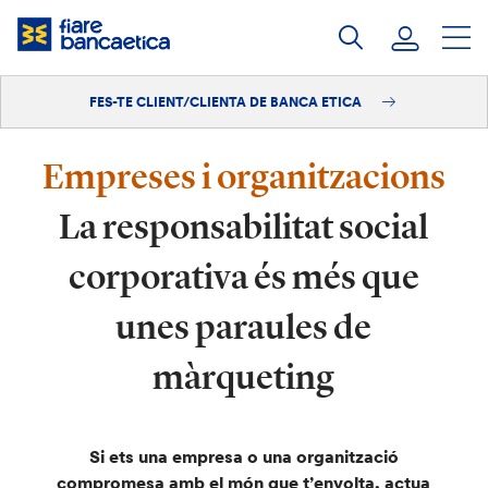
Salta
al
contingut
FES-TE CLIENT/CLIENTA DE BANCA ETICA
Iniciar sessió
Fes-te'n client/clienta
Empreses i organitzacions
La responsabilitat social
corporativa és més que
unes paraules de
màrqueting
Si ets una empresa o una organització
compromesa amb el món que t’envolta, actua