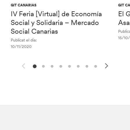
GIT CANARIAS
GIT C
IV Feria [Virtual] de Economía
El 
Social y Solidaria – Mercado
Asa
Social Canarias
Publica
15/10
Publicat el dia:
10/11/2020