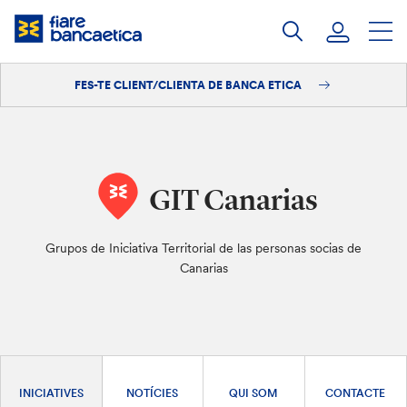
Salta
al
contingut
FES-TE CLIENT/CLIENTA DE BANCA ETICA
Iniciar sessió
Fes-te'n client/clienta
GIT Canarias
Grupos de Iniciativa Territorial de las personas socias de
Canarias
INICIATIVES
NOTÍCIES
QUI SOM
CONTACTE