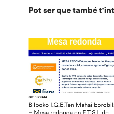
Pot ser que també t'in
GIT BIZKAIA
Bilboko I.G.E.Ten Mahai borobil
– Mesa redonda en E.T.S.I. de