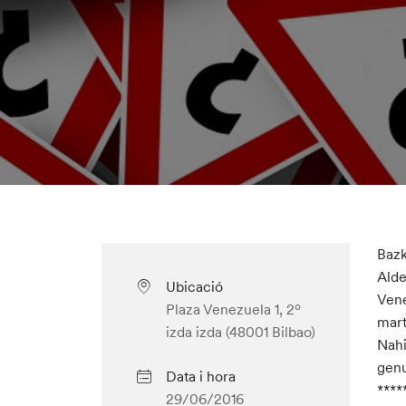
Bazk
Alde
Ubicació
Vene
Plaza Venezuela 1, 2º
mart
izda izda (48001 Bilbao)
Nahi
genu
Data i hora
****
29/06/2016