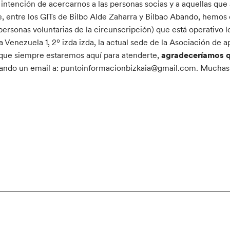
intención de acercarnos a las personas socias y a aquellas que 
e, entre los GITs de Bilbo Alde Zaharra y Bilbao Abando, hemo
personas voluntarias de la circunscripción) que está operativo l
a Venezuela 1, 2º izda izda, la actual sede de la Asociación de 
ue siempre estaremos aquí para atenderte,
agradeceríamos q
ando un email a: puntoinformacionbizkaia@gmail.com. Muchas 