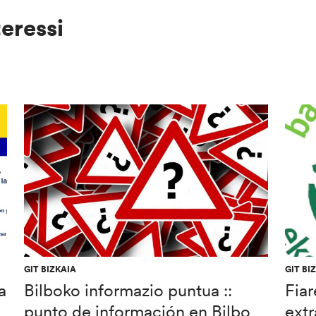
teressi
GIT BIZKAIA
GIT BI
a
Bilboko informazio puntua ::
Fiar
punto de información en Bilbo
extr