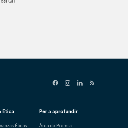
s del GIT
 Etica
Per a aprofundir
nanzas Éticas
Àrea de Premsa