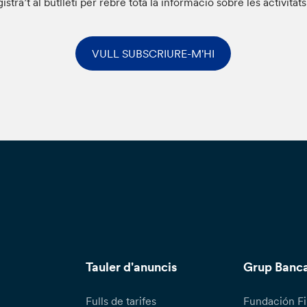
istra’t al butlletí per rebre tota la informació sobre les activitat
VULL SUBSCRIURE-M'HI
Tauler d'anuncis
Grup Banca
Fulls de tarifes
Fundación Fi