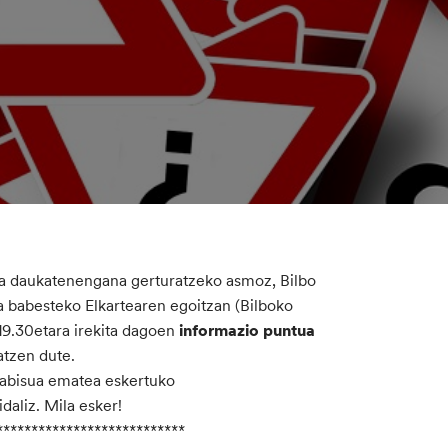
sa daukatenengana gerturatzeko asmoz, Bilbo
 babesteko Elkartearen egoitzan (Bilboko
19.30etara irekita dagoen
informazio puntua
atzen dute.
 abisua ematea eskertuko
aliz. Mila esker!
***************************