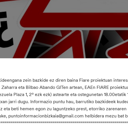
ideengana zein bazkide ez diren baina Fiare proiektuan intere
 Zaharra eta Bilbao Abando GITen artean, EAEn FIARE proiektua
zuela Plaza 1, 2º ezk ezk) astearte eta ostegunetan 18.00etatik 
xan jarri dugu. Informazio puntu hau, barrutiko bazkideek kude
z eta beti hemen egon zu laguntzeko prest, etorriko zarenaren
ke, puntoinformacionbizkaia@gmail.com helbidera mezu bat bid
****************************************************************