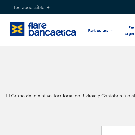
Salta
Lloc accessible
al
contingut
Emp
Particulars
organ
El Grupo de Iniciativa Territorial de Bizkaia y Cantabria fue