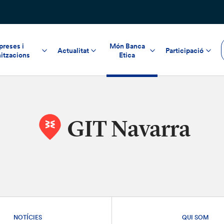
reses i
Món Banca
Actualitat
Participació
itzacions
Etica
GIT Navarra
NOTÍCIES
QUI SOM