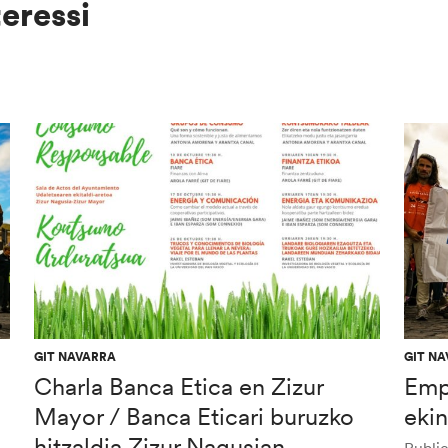
teressi
GIT NAVARRA
GIT N
Charla Banca Etica en Zizur
Emp
Mayor / Banca Eticari buruzko
ekin
hitzaldia Zizur Nagusian