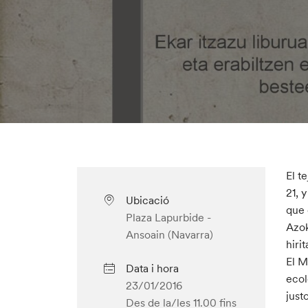
El t
21, 
Ubicació
que 
Plaza Lapurbide -
Azok
Ansoain (Navarra)
hiri
El M
Data i hora
ecol
23/01/2016
justo
Des de la/les 11.00
fins