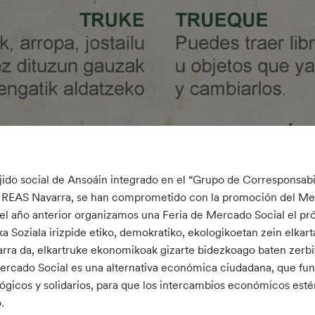
ejido social de Ansoáin integrado en el “Grupo de Corresponsabi
y REAS Navarra, se han comprometido con la promoción del Mercad
el año anterior organizamos una Feria de Mercado Social el pr
a Soziala irizpide etiko, demokratiko, ekologikoetan zein elka
tarra da, elkartruke ekonomikoak gizarte bidezkoago baten zerb
ercado Social es una alternativa económica ciudadana, que func
ógicos y solidarios, para que los intercambios económicos est
.