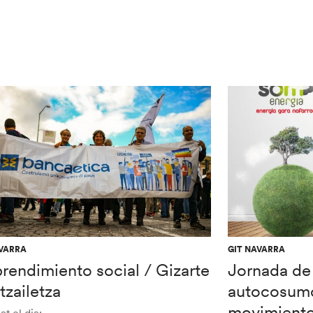
AVARRA
GIT NAVARRA
rendimiento social / Gizarte
Jornada de
tzailetza
autocosumo
movimiento