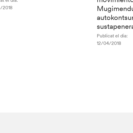
at el dia:
Mugimendu 
/2018
autokonts
sustapenera
Publicat el dia:
12/04/2018