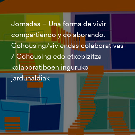
Jornadas – Una forma de vivir
compartiendo y colaborando.
Cohousing/viviendas colaborativas
/ Cohousing edo etxebizitza
kolaboratiboen inguruko
jardunaldiak