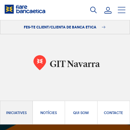
Salta
al
contingut
FES-TE CLIENT/CLIENTA DE BANCA ETICA
Iniciar sessió
Fes-te'n client/clienta
GIT Navarra
INICIATIVES
NOTÍCIES
QUI SOM
CONTACTE