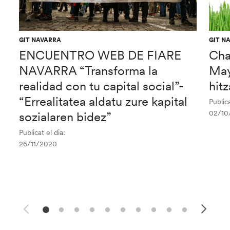
GIT NAVARRA
GIT N
ENCUENTRO WEB DE FIARE
Cha
NAVARRA “Transforma la
May
realidad con tu capital social”-
hit
“Errealitatea aldatu zure kapital
Publica
02/10
sozialaren bidez”
Publicat el dia:
26/11/2020