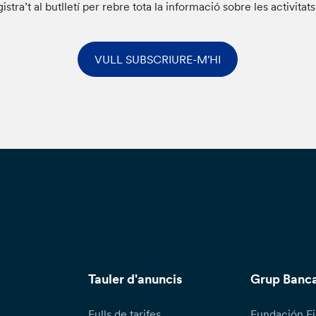
istra’t al butlletí per rebre tota la informació sobre les activitat
VULL SUBSCRIURE-M'HI
Tauler d'anuncis
Grup Banca
Fulls de tarifes
Fundación Fi