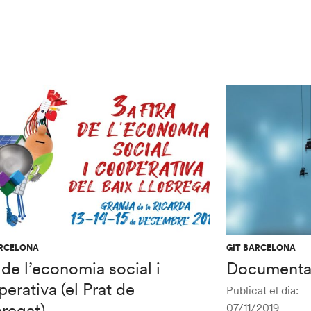
ARCELONA
GIT BARCELONA
 de l’economia social i
Documental: 
erativa (el Prat de
Publicat el dia:
regat)
07/11/2019