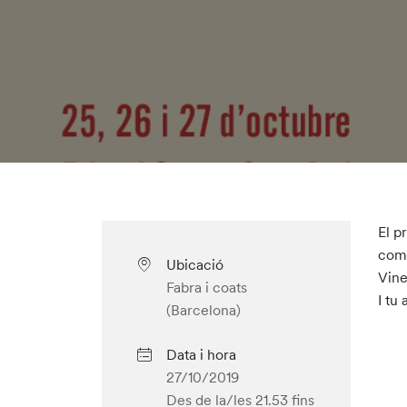
El p
com 
Ubicació
Vine
Fabra i coats
I tu
(Barcelona)
Data i hora
27/10/2019
Des de la/les 21.53
fins