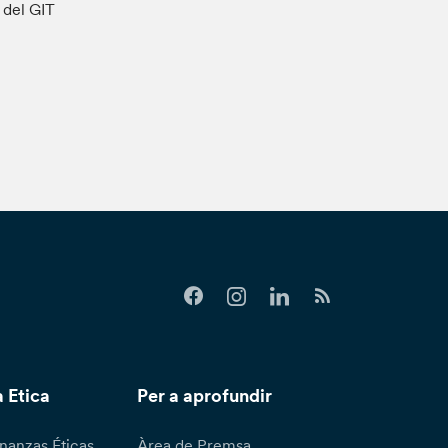
s del GIT
 Etica
Per a aprofundir
nanzas Éticas
Àrea de Premsa