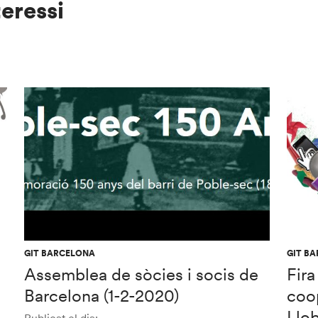
teressi
GIT BARCELONA
GIT B
Assemblea de sòcies i socis de
Fira
Barcelona (1-2-2020)
coop
Llob