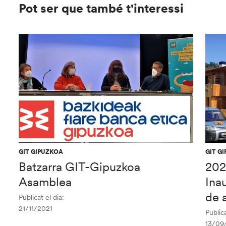
Pot ser que també t'interessi
GIT GIPUZKOA
GIT G
Batzarra GIT-Gipuzkoa
202
Asamblea
Ina
de a
Publicat el dia:
21/11/2021
Publica
13/09