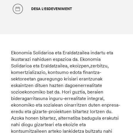
DESA L'ESDEVENIMENT
Ekonomia Solidarioa eta Eraldatzailea indartu eta
ikustarazi nahiduen espazioa da. Ekonomia
Solidarioa eta Eraldatzailea, ekoizpen,zerbitzu,
komertzializazio, kontsumo edota finantza-
sektoreetan gauregungo krisiari erantzunak
eskaintzen dituen hazten dagoenerrealitate
sozioekonomiko bat da. Hori guztia, beraien
bideragarritasuna inguru-errealitate integral,
ekonomiko eta sozialean oinarritzen duten enpresa-
eredu eta gizarte-proiektuen bitartez lortzen du.
Azoka honen bitartez, alternatiba badugula erakutsi
nahi diogu gizarteari eta ekoizle eta
kontsumitzaileen arteko lankidetza bultzatu nahi