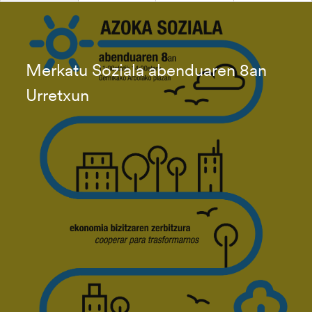
Merkatu Soziala abenduaren 8an
Urretxun