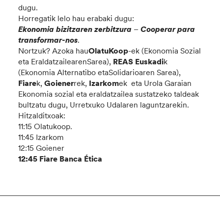
dugu.
Horregatik lelo hau erabaki dugu:
Ekonomia bizitzaren zerbitzura
–
Cooperar para
transformar-nos
.
Nortzuk? Azoka hau
OlatuKoop
-ek (Ekonomia Sozial
eta EraldatzailearenSarea),
REAS Euskadi
k
(Ekonomia Alternatibo etaSolidarioaren Sarea),
Fiare
k,
Goiener
rek,
Izarkom
ek eta Urola Garaian
Ekonomia sozial eta eraldatzailea sustatzeko taldeak
bultzatu dugu, Urretxuko Udalaren laguntzarekin.
Hitzalditxoak:
11:15 Olatukoop.
11:45 Izarkom
12:15 Goiener
12:45
Fiare Banca Ética