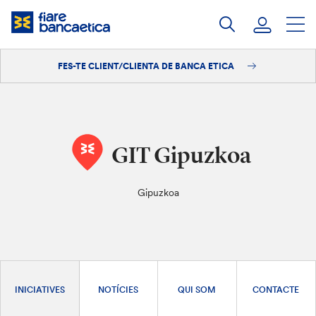
Salta
al
contingut
FES-TE CLIENT/CLIENTA DE BANCA ETICA
Iniciar sessió
Fes-te'n client/clienta
GIT Gipuzkoa
Gipuzkoa
INICIATIVES
NOTÍCIES
QUI SOM
CONTACTE