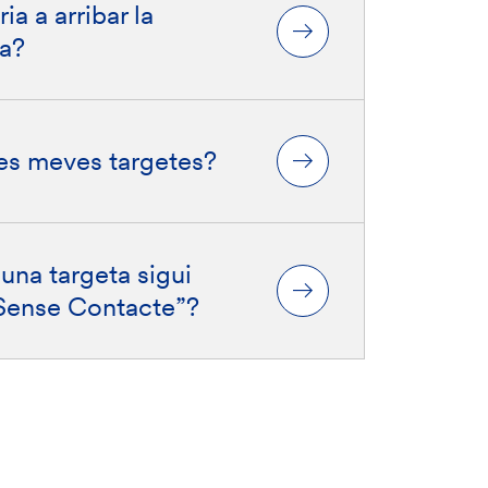
ia a arribar la
da?
es meves targetes?
una targeta sigui
“Sense Contacte”?