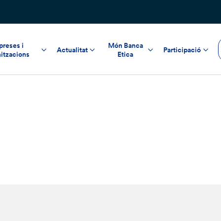
reses i
Món Banca
Actualitat
Participació
itzacions
Etica