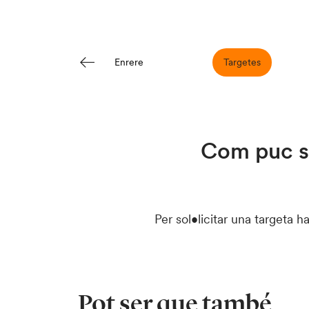
Targetes
Enrere
Com puc so
Per sol•licitar una targeta h
Pot ser que també