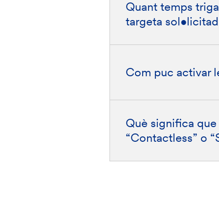
Quant temps trigar
targeta sol•licita
Com puc activar l
Què significa que 
“Contactless” o 