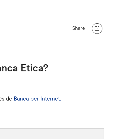
Share
anca Etica?
vés de
Banca per Internet.