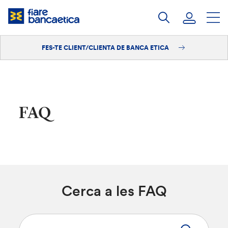
Salta
al
contingut
FES-TE CLIENT/CLIENTA DE BANCA ETICA
Iniciar sessió
Fes-te'n client/clienta
FAQ
Cerca a les FAQ