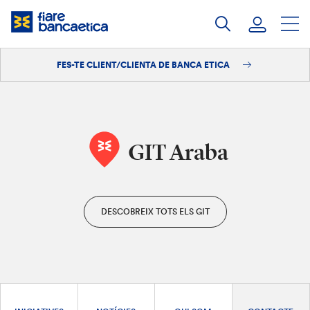
Salta
al
contingut
FES-TE CLIENT/CLIENTA DE BANCA ETICA
Iniciar sessió
Fes-te'n client/clienta
GIT Araba
DESCOBREIX TOTS ELS GIT