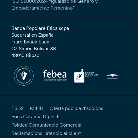
ISO 53800:2024 “Igualdad de Género y
Dades: Dpo@bancaetica.com. Si desitges
Empoderamiento Femenino”
denunciar una violació en el tractament de les
teves dades personals (per exemple, la inclusió
il·lícita de les teves dades personals en llistes de
Banca Popolare Etica scpa
correu o en la pàgina web del Banc), en podràs
Sucursal en España
presentar una reclamació formal davant
Fiare Banca Etica
l'Oficina de Reclamacions - Servei d'Assessoria
C/ Simón Bolívar 8B
Jurídica - Via N. Tommaseo, 7 - 35131 Pàdua -
48010 Bilbao
reclami@bancaetica.com. T'informem que,
conforme als Articles 15 i següents, el termini
per a respondre a la teva sol·licitud és d'un (1)
mes, prorrogable a dos (2) mesos en casos
especialment complexos; en aquests casos, el
Banc t'enviarà almenys una comunicació
interlocutòria en el termini d'un (1) mes,
informant-te que la teva sol·licitud ha estat
PSD2
MIFID
Oferta pública d’accions
acceptada. Si consideres que el tractament de
Fons Garantia Dipòsits
les teves dades per part del Responsable del
Política Comunicació Comercial
mateix està infringint el RGPD, en pots
Reclamacions i atenció al client
presentar una reclamació davant l'autoritat de