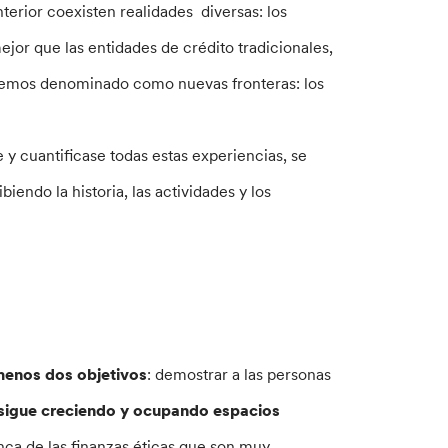
nterior coexisten realidades diversas: los
jor que las entidades de crédito tradicionales,
 hemos denominado como nuevas fronteras: los
y cuantificase todas estas experiencias, se
iendo la historia, las actividades y los
 menos dos objetivos
: demostrar a las personas
a sigue creciendo y ocupando espacios
unca de las finanzas éticas que son muy