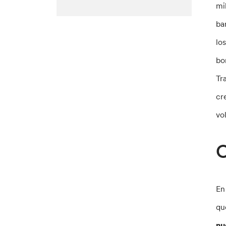
mi
ba
lo
bo
Tr
cr
vo
O
En
qu
nu