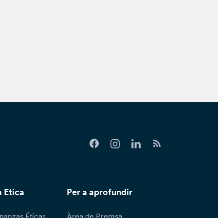
 Etica
Per a aprofundir
nanzas Éticas
Àrea de Premsa