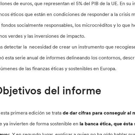
llones de euros, que representan el 5% del PIB de la UE. En su i
ncos éticos que están en condiciones de responder a la crisis me
s fondos socialmente responsables, los microcréditos y lo que
nos verdes y las inversiones de impacto.
as detectar la necesidad de crear un instrumento que recogiese 
eó esta serie anual de informes delineando los contornos, describ
lúmenes de las finanzas éticas y sostenibles en Europa.
bjetivos del informe
 esta primera edición se trata
de dar cifras para conseguir al
e ya invierten de forma sostenible en
la banca ética, que ést
evo
s. Y en segundo lugar, explicar a quien no ha oído hablar n