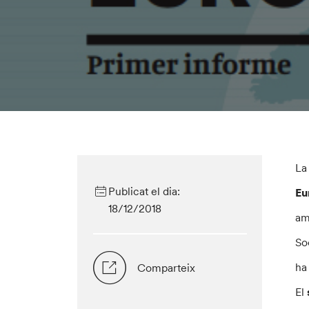
L
Publicat el dia:
Eu
18/12/2018
am
So
ha
Comparteix
El