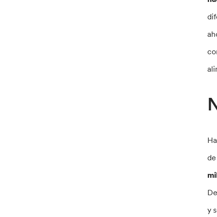
di
ah
co
al
N
Ha
de
mi
De
y 