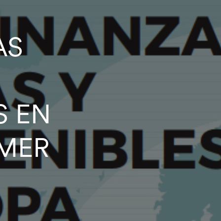
AS
S EN
IMER