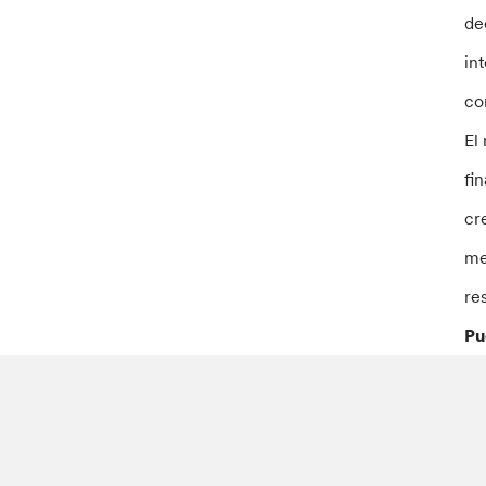
de
in
co
El
fi
cr
me
re
Pu