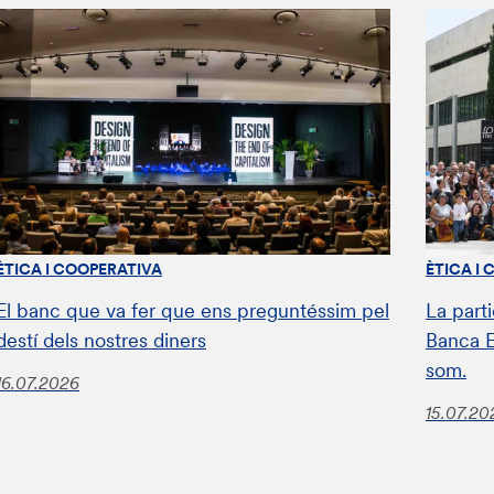
ÈTICA I COOPERATIVA
ÈTICA I
El banc que va fer que ens preguntéssim pel
La parti
destí dels nostres diners
Banca E
som.
16.07.2026
15.07.20