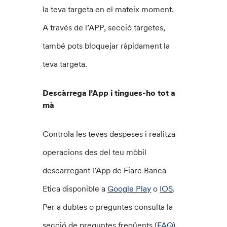
la teva targeta en el mateix moment.
A través de l’APP, secció targetes,
també pots bloquejar ràpidament la
teva targeta.
Descàrrega l’App i tingues-ho tot a
mà
Controla les teves despeses i realitza
operacions des del teu mòbil
descarregant l’App de Fiare Banca
Etica disponible a
Google Play
o
IOS
.
Per a dubtes o preguntes consulta la
secció de preguntes freqüents (
FAQ
).