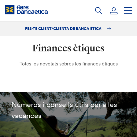
Salta
al
contingut
FES-TE CLIENT/CLIENTA DE BANCA ETICA
Iniciar sessió
Finances ètiques
Fes-te'n client/clienta
Totes les novetats sobres les finances ètiques
Números i consells útils per a les
vacances