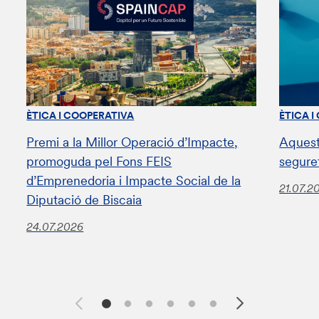
ÈTICA I COOPERATIVA
ÈTICA I
Premi a la Millor Operació d’Impacte,
Aquest
promoguda pel Fons FEIS
segure
d’Emprenedoria i Impacte Social de la
21.07.2
Diputació de Biscaia
24.07.2026