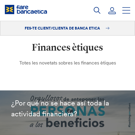
Salta
al
contingut
FES-TE CLIENT/CLIENTA DE BANCA ETICA
Iniciar sessió
Finances ètiques
Fes-te'n client/clienta
Totes les novetats sobres les finances ètiques
¿Por qué no se hace así toda la
actividad financiera?