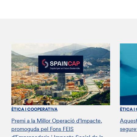
ÈTICA I COOPERATIVA
ÈTICA I
Premi a la Millor Operació d’Impacte,
Aquest
promoguda pel Fons FEIS
segure