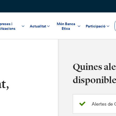
reses i
Món Banca
Actualitat
Participació
itzacions
Etica
Quines ale
disponible
t,
Alertes d