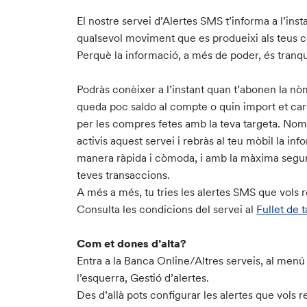
El nostre servei d’Alertes SMS t’informa a l’inst
qualsevol moviment que es produeixi als teus 
Perquè la informació, a més de poder, és tranquil
Podràs conèixer a l’instant quan t’abonen la nòm
queda poc saldo al compte o quin import et ca
per les compres fetes amb la teva targeta. Nom
activis aquest servei i rebràs al teu mòbil la in
manera ràpida i còmoda, i amb la màxima segur
teves transaccions.
A més a més, tu tries les alertes SMS que vols r
Consulta les condicions del servei al
Fullet de t
Com et dones d’alta?
Entra a la Banca Online/Altres serveis, al menú
l’esquerra, Gestió d’alertes.
Des d’allà pots configurar les alertes que vols r