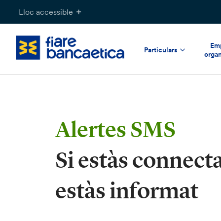
Salta
Lloc accessible
al
contingut
Emp
Particulars
organ
Alertes SMS
Si estàs connecta
estàs informat