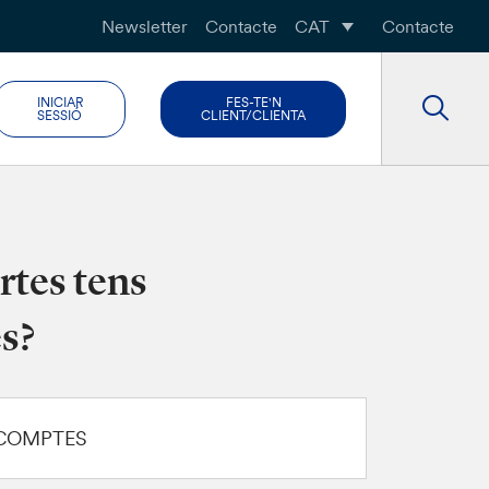
Newsletter
Contacte
CAT
Contacte
INICIAR
FES-TE'N
SESSIÓ
CLIENT/CLIENTA
rtes tens
s?
e COMPTES