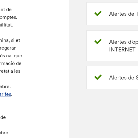
ant de
Alertes de
comptes.
·litat.
ina, si et
Alertes d’
rregaran
INTERNET
és cal que
formació de
etat a les
Alertes d
ebre.
arifes
.
 de
ebre.