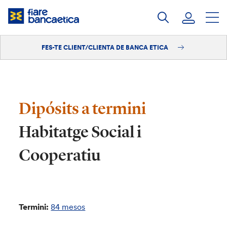
Salta
al
contingut
FES-TE CLIENT/CLIENTA DE BANCA ETICA
Iniciar sessió
Fes-te'n client/clienta
Dipósits a termini
Habitatge Social i
Cooperatiu
Termini:
84 mesos