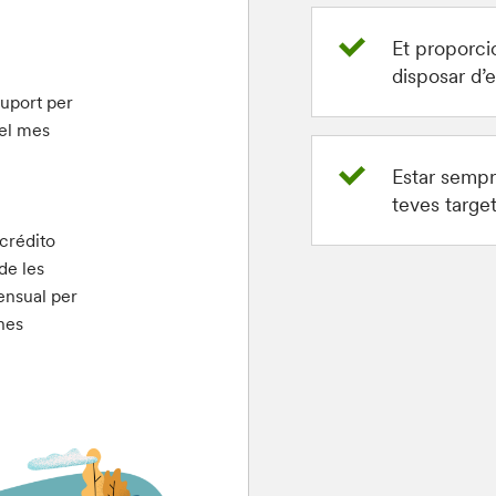
Et proporci
disposar d’e
suport per
 el mes
Estar sempr
teves target
crédito
de les
ensual per
ones