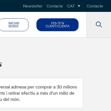
Newsletter
Contacte
CAT
Contacte
INICIAR
FES-TE'N
SESSIÓ
CLIENT/CLIENTA
s
versal admesa per comprar a 30 milions
ts i retirar efectiu a més d’un milió de
eu del món.