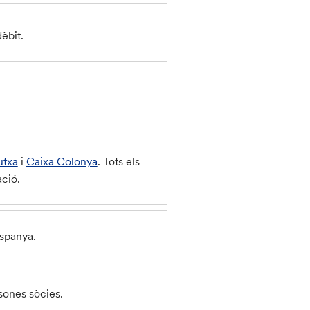
èbit.
utxa
i
Caixa Colonya
. Tots els
ació.
Espanya.
rsones sòcies.