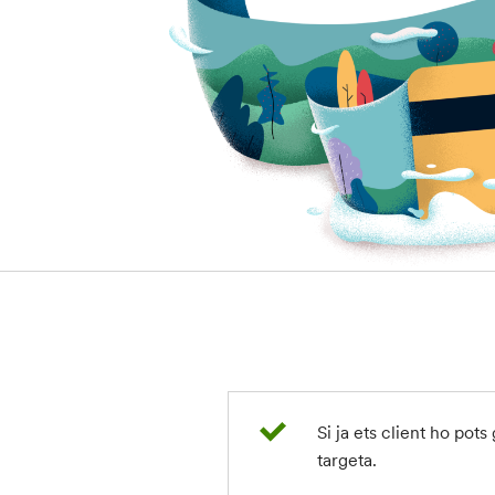
Si ja ets client ho pots
targeta.