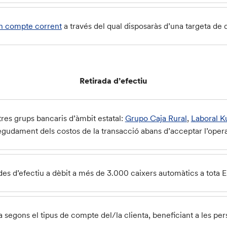
n compte corrent
a través del qual disposaràs d’una targeta de d
Retirada d’efectiu
tres grups bancaris d’àmbit estatal:
Grupo Caja Rural
,
Laboral K
egudament dels costos de la transacció abans d’acceptar l’oper
ades d’efectiu a dèbit a més de 3.000 caixers automàtics a tota 
ía segons el tipus de compte del/la clienta, beneficiant a les pe