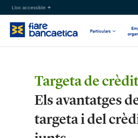
Salta
Lloc accessible
al
contingut
Emp
Particulars
organ
Targeta de crèdi
Els avantatges de
targeta i del crèd