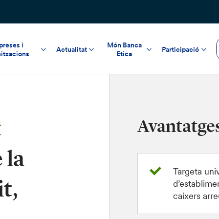
reses i
Món Banca
Actualitat
Participació
itzacions
Etica
t
Avantatge
 la
Targeta uni
it,
d’establimen
caixers arr