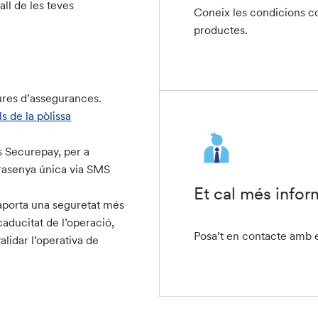
all de les teves
Coneix les condicions co
productes.
ures d’assegurances.
s de la pòlissa
 Securepay, per a
trasenya única via SMS
Et cal més infor
 aporta una seguretat més
aducitat de l’operació,
Posa’t en contacte amb e
alidar l’operativa de