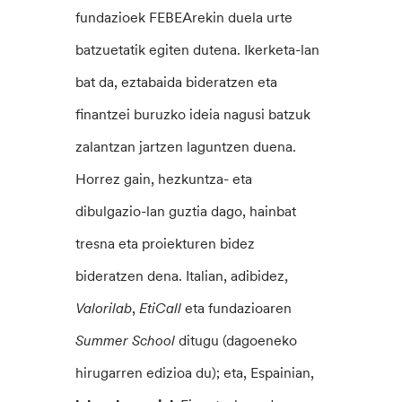
fundazioek FEBEArekin duela urte
batzuetatik egiten dutena. Ikerketa-lan
bat da, eztabaida bideratzen eta
finantzei buruzko ideia nagusi batzuk
zalantzan jartzen laguntzen duena.
Horrez gain, hezkuntza- eta
dibulgazio-lan guztia dago, hainbat
tresna eta proiekturen bidez
bideratzen dena. Italian, adibidez,
Valorilab
,
EtiCall
eta fundazioaren
Summer School
ditugu (dagoeneko
hirugarren edizioa du); eta, Espainian,