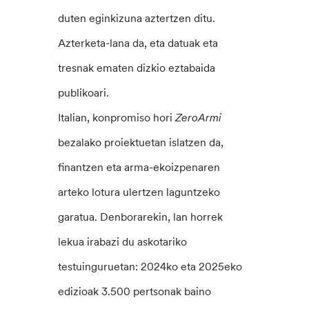
duten eginkizuna aztertzen ditu.
Azterketa-lana da, eta datuak eta
tresnak ematen dizkio eztabaida
publikoari.
Italian, konpromiso hori
ZeroArmi
bezalako proiektuetan islatzen da,
finantzen eta arma-ekoizpenaren
arteko lotura ulertzen laguntzeko
garatua. Denborarekin, lan horrek
lekua irabazi du askotariko
testuinguruetan: 2024ko eta 2025eko
edizioak 3.500 pertsonak baino