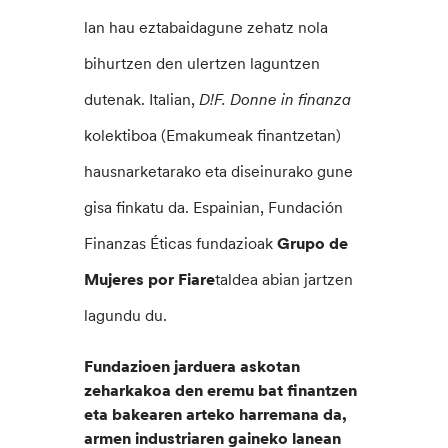
lan hau eztabaidagune zehatz nola
bihurtzen den ulertzen laguntzen
dutenak. Italian,
D!F. Donne in finanza
kolektiboa (Emakumeak finantzetan)
hausnarketarako eta diseinurako gune
gisa finkatu da. Espainian, Fundación
Finanzas Éticas fundazioak
Grupo de
Mujeres por Fiare
taldea abian jartzen
lagundu du.
Fundazioen jarduera askotan
zeharkakoa den eremu bat finantzen
eta bakearen arteko harremana da,
armen industriaren gaineko lanean