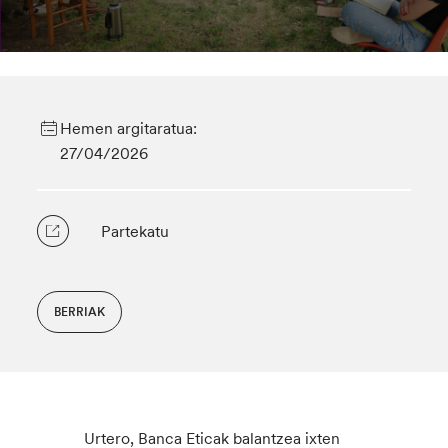
Hemen argitaratua:
27/04/2026
Partekatu
BERRIAK
Urtero, Banca Eticak balantzea ixten