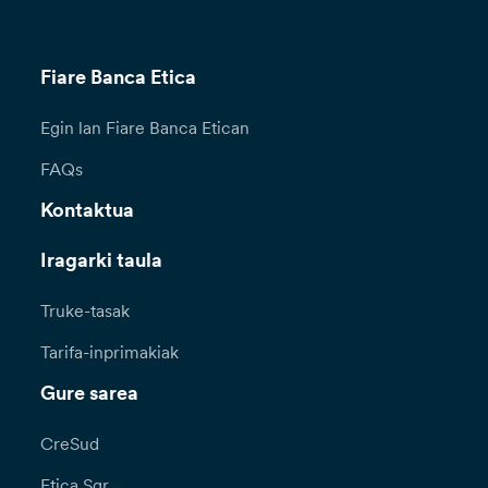
Fiare Banca Etica
Egin lan Fiare Banca Etican
FAQs
Kontaktua
Iragarki taula
Truke-tasak
Tarifa-inprimakiak
Gure sarea
CreSud
Etica Sgr