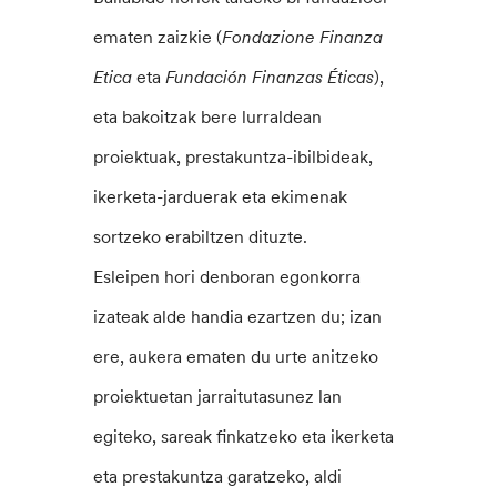
ematen zaizkie (
Fondazione Finanza
Etica
eta
Fundación Finanzas Éticas
),
eta bakoitzak bere lurraldean
proiektuak, prestakuntza-ibilbideak,
ikerketa-jarduerak eta ekimenak
sortzeko erabiltzen dituzte.
Esleipen hori denboran egonkorra
izateak alde handia ezartzen du; izan
ere, aukera ematen du urte anitzeko
proiektuetan jarraitutasunez lan
egiteko, sareak finkatzeko eta ikerketa
eta prestakuntza garatzeko, aldi