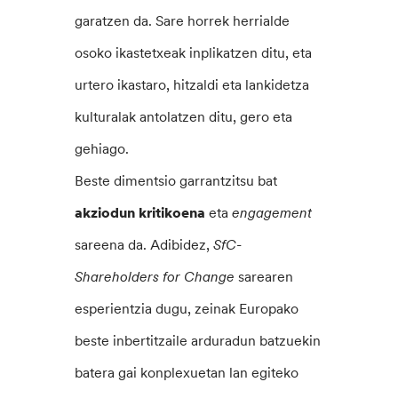
garatzen da. Sare horrek herrialde
osoko ikastetxeak inplikatzen ditu, eta
urtero ikastaro, hitzaldi eta lankidetza
kulturalak antolatzen ditu, gero eta
gehiago.
Beste dimentsio garrantzitsu bat
akziodun kritikoena
eta
engagement
sareena da. Adibidez,
SfC-
Shareholders for Change
sarearen
esperientzia dugu, zeinak Europako
beste inbertitzaile arduradun batzuekin
batera gai konplexuetan lan egiteko