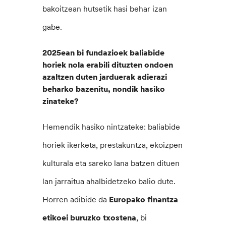
bakoitzean hutsetik hasi behar izan
gabe.
2025ean bi fundazioek baliabide
horiek nola erabili dituzten ondoen
azaltzen duten jarduerak adierazi
beharko bazenitu, nondik hasiko
zinateke?
Hemendik hasiko nintzateke: baliabide
horiek ikerketa, prestakuntza, ekoizpen
kulturala eta sareko lana batzen dituen
lan jarraitua ahalbidetzeko balio dute.
Horren adibide da
Europako finantza
etikoei buruzko txostena
, bi