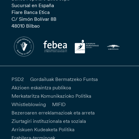
Sucursal en España
Fiare Banca Etica
C/ Simón Bolívar 8B
48010 Bilbao
PSD2
Gordailuak Bermatzeko Funtsa
Akzioen eskaintza publikoa
Merkataritza Komunikazioko Politika
Whistleblowing
MIFID
Bezeroaren erreklamazioak eta arreta
Ziurtagiri instituzionala eta soziala
Arriskuen Kudeaketa Politika
Erabilera-terminoak