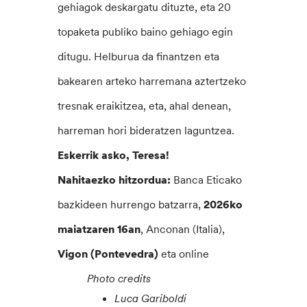
gehiagok deskargatu dituzte, eta 20
topaketa publiko baino gehiago egin
ditugu. Helburua da finantzen eta
bakearen arteko harremana aztertzeko
tresnak eraikitzea, eta, ahal denean,
harreman hori bideratzen laguntzea.
Eskerrik asko, Teresa!
Nahitaezko hitzordua:
Banca Eticako
bazkideen hurrengo batzarra,
2026ko
maiatzaren 16an
, Anconan (Italia),
Vigon (Pontevedra)
eta online
Photo credits
Luca Gariboldi