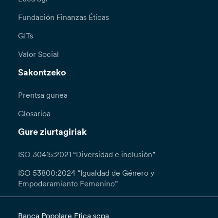
Fundación Finanzas Éticas
GITs
Valor Social
Sakontzeko
Prentsa gunea
Glosarioa
Gure ziurtagiriak
ISO 30415:2021 “Diversidad e inclusión”
ISO 53800:2024 “Igualdad de Género y
Empoderamiento Femenino”
Banca Popolare Etica scpa