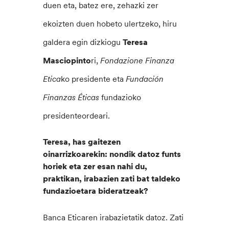
duen eta, batez ere, zehazki zer
ekoizten duen hobeto ulertzeko, hiru
galdera egin dizkiogu
Teresa
Masciopinto
ri,
Fondazione Finanza
Etica
ko presidente eta
Fundación
Finanzas Éticas
fundazioko
presidenteordeari.
Teresa, has gaitezen
oinarrizkoarekin: nondik datoz funts
horiek eta zer esan nahi du,
praktikan, irabazien zati bat taldeko
fundazioetara bideratzeak?
Banca Eticaren irabazietatik datoz. Zati