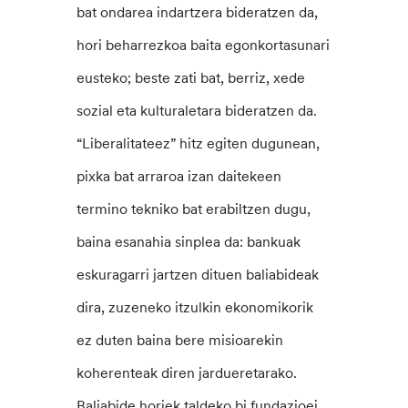
bat ondarea indartzera bideratzen da,
hori beharrezkoa baita egonkortasunari
eusteko; beste zati bat, berriz, xede
sozial eta kulturaletara bideratzen da.
“Liberalitateez” hitz egiten dugunean,
pixka bat arraroa izan daitekeen
termino tekniko bat erabiltzen dugu,
baina esanahia sinplea da: bankuak
eskuragarri jartzen dituen baliabideak
dira, zuzeneko itzulkin ekonomikorik
ez duten baina bere misioarekin
koherenteak diren jardueretarako.
Baliabide horiek taldeko bi fundazioei