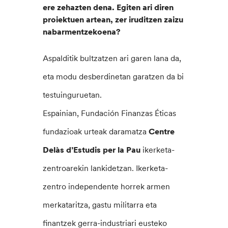
ere zehazten dena. Egiten ari diren
proiektuen artean, zer iruditzen zaizu
nabarmentzekoena?
Aspalditik bultzatzen ari garen lana da,
eta modu desberdinetan garatzen da bi
testuinguruetan.
Espainian, Fundación Finanzas Éticas
fundazioak urteak daramatza
Centre
Delàs d’Estudis per la Pau
ikerketa-
zentroarekin lankidetzan. Ikerketa-
zentro independente horrek armen
merkataritza, gastu militarra eta
finantzek gerra-industriari eusteko