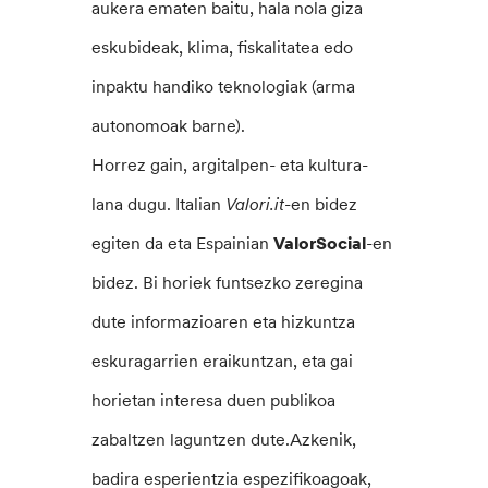
aukera ematen baitu, hala nola giza
eskubideak, klima, fiskalitatea edo
inpaktu handiko teknologiak (arma
autonomoak barne).
Horrez gain, argitalpen- eta kultura-
lana dugu. Italian
Valori.it-
en bidez
egiten da eta Espainian
ValorSocial
-en
bidez. Bi horiek funtsezko zeregina
dute informazioaren eta hizkuntza
eskuragarrien eraikuntzan, eta gai
horietan interesa duen publikoa
zabaltzen laguntzen dute.Azkenik,
badira esperientzia espezifikoagoak,