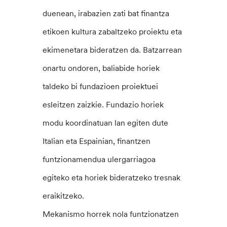
duenean, irabazien zati bat finantza
etikoen kultura zabaltzeko proiektu eta
ekimenetara bideratzen da. Batzarrean
onartu ondoren, baliabide horiek
taldeko bi fundazioen proiektuei
esleitzen zaizkie. Fundazio horiek
modu koordinatuan lan egiten dute
Italian eta Espainian, finantzen
funtzionamendua ulergarriagoa
egiteko eta horiek bideratzeko tresnak
eraikitzeko.
Mekanismo horrek nola funtzionatzen