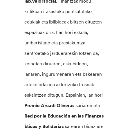
lab.valorsocial
. Finantzak modu
kritikoan irakasteko pentsatutako
edukiak eta ibilbideak biltzen dituzten
espazioak dira. Lan hori eskola,
unibertsitate eta prestakuntza-
zentroetako jarduerarekin lotzen da,
zeinetan diruaren, eskubideen,
lanaren, ingurumenaren eta bakearen
arteko erlazioa aztertzeko tresnak
eskaintzen ditugun. Espainian, lan hori
Premio
Arcadi Oliveras
sariaren eta
Red por la Educación en las Finanzas
Éticas y Solidarias
sarearen bidez ere