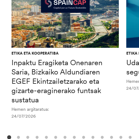
ETIKA ETA KOOPERATIBA
ETIKA
Inpaktu Eragiketa Onenaren
Uda
Saria, Bizkaiko Aldundiaren
seg
EGEF Ekintzailetzarako eta
Hemen 
24/07
gizarte-eraginerako funtsak
sustatua
Hemen argitaratua:
24/07/2026