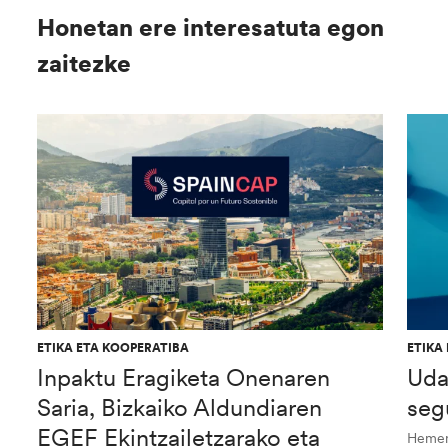
Honetan ere interesatuta egon
zaitezke
ETIKA ETA KOOPERATIBA
ETIKA
Inpaktu Eragiketa Onenaren
Uda
Saria, Bizkaiko Aldundiaren
seg
EGEF Ekintzailetzarako eta
Hemen 