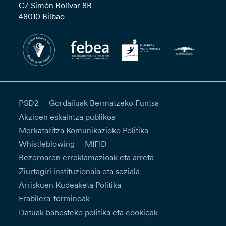
C/ Simón Bolívar 8B
48010 Bilbao
PSD2
Gordailuak Bermatzeko Funtsa
Akzioen eskaintza publikoa
Merkataritza Komunikazioko Politika
Whistleblowing
MIFID
Bezeroaren erreklamazioak eta arreta
Ziurtagiri instituzionala eta soziala
Arriskuen Kudeaketa Politika
Erabilera-terminoak
Datuak babesteko politika eta cookieak