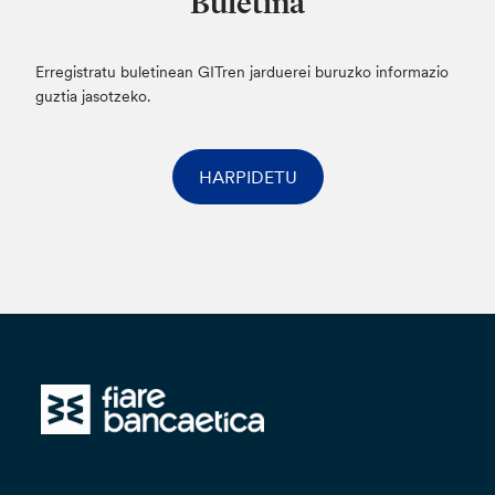
Buletina
Erregistratu buletinean GITren jarduerei buruzko informazio
guztia jasotzeko.
HARPIDETU