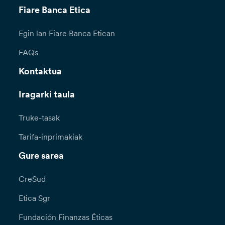
Fiare Banca Etica
Egin lan Fiare Banca Etican
FAQs
Kontaktua
Iragarki taula
Truke-tasak
Tarifa-inprimakiak
Gure sarea
CreSud
Etica Sgr
Fundación Finanzas Éticas