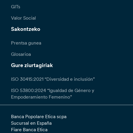
GITs
Valor Social
Sakontzeko
Prentsa gunea
Glosarioa
Gure ziurtagiriak
ISO 30415:2021 “Diversidad e inclusión”
ISO 53800:2024 “Igualdad de Género y
Empoderamiento Femenino”
Banca Popolare Etica scpa
Sucursal en España
Fiare Banca Etica