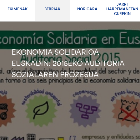
JARRI
EKIMENAK
BERRIAK
NOR GARA
HARREMANETAN
GUREKIN
EKONOMIA SOLIDARIOA
EUSKADIN: 2015EKO AUDITORIA
SOZIALAREN PROZESUA