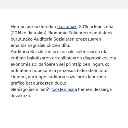
Hemen aurkezten den
txostenak
, 2015 urtean zehar
(2014ko datuekin) Ekonomia Solidarioko entitateek
burututako Auditoria Sozialaren prozesuaren
emaitza nagusiak biltzen ditu.
Auditoria Sozialaren prozesuak, sektorearen eta
entitate bakoitzaren errealitatearen diagnostikoa eta
ekonomia solidarioaren sei printzipioen inguruko
entitateen hobekuntza prozesua bateratzen ditu.
Hemen, aurtengo auditoria sozialaren laburpen
grafiko bat aurkezten dugu:
Gehiago jakin nahi?
txosten osoa
hemen deskarga
dezakezu.