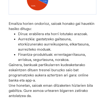
Emaitza horien ondorioz, saioak honako gai hauekin
hasiko ditugu:
Dirua: erabilera eta horri lotutako arazoak.
Aurrezkia: gastatzeko gaitasuna,
etorkizunerako aurreikuspena, elkartasuna,
aurrezteko moduak.
Finantza-produktuak: errentagarritasuna,
arriskua, segurtasuna, norakoa.
Gainera, bankuak partikularren kudeaketarako
eskaintzen dituen tresnei buruzko saio bat
programatzeko aukera aztertzen ari gara: online
banka eta app-a.
Une honetan, saioak eman ditzaketen hizlarien bila
gabiltza. Gure asmoa urtearen bigarren zatirako
antolatzea da.