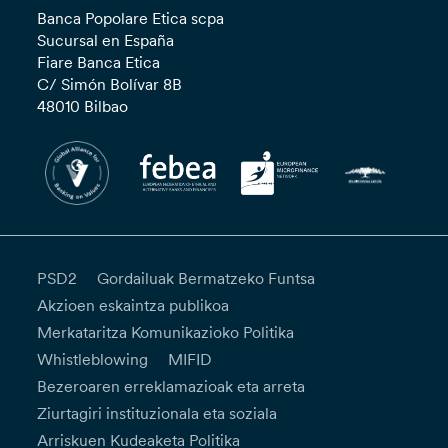
Banca Popolare Etica scpa
Sucursal en España
Fiare Banca Etica
C/ Simón Bolívar 8B
48010 Bilbao
PSD2
Gordailuak Bermatzeko Funtsa
Akzioen eskaintza publikoa
Merkataritza Komunikazioko Politika
Whistleblowing
MIFID
Bezeroaren erreklamazioak eta arreta
Ziurtagiri instituzionala eta soziala
Arriskuen Kudeaketa Politika