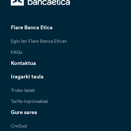
Fiare Banca Etica
Egin lan Fiare Banca Etican
FAQs
Kontaktua
Iragarki taula
Truke-tasak
Tarifa-inprimakiak
Gure sarea
CreSud