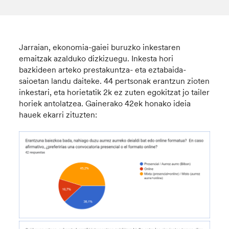
Jarraian, ekonomia-gaiei buruzko inkestaren
emaitzak azalduko dizkizuegu. Inkesta hori
bazkideen arteko prestakuntza- eta eztabaida-
saioetan landu daiteke. 44 pertsonak erantzun zioten
inkestari, eta horietatik 2k ez zuten egokitzat jo tailer
horiek antolatzea. Gainerako 42ek honako ideia
hauek ekarri zituzten: