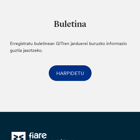
Buletina
Erregistratu buletinean GITren jarduerei buruzko informazio
guztia jasotzeko.
HARPIDETU