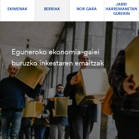
JARRI
EKIMENAK
BERRIAK
NOR GARA
HARREMANETAN
GUREKIN
Eguneroko ekonomia-gaiei
buruzko inkestaren emaitzak