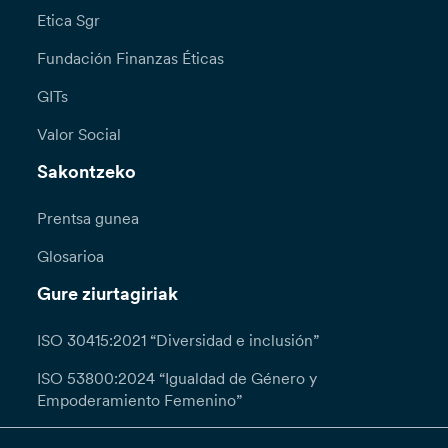
Etica Sgr
Fundación Finanzas Éticas
GITs
Valor Social
Sakontzeko
Prentsa gunea
Glosarioa
Gure ziurtagiriak
ISO 30415:2021 “Diversidad e inclusión”
ISO 53800:2024 “Igualdad de Género y
Empoderamiento Femenino”