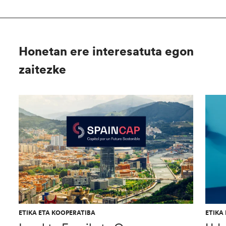
Honetan ere interesatuta egon
zaitezke
ETIKA ETA KOOPERATIBA
ETIKA