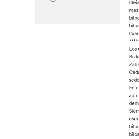
Idei
mezu
bilb
bilb
Itxa
****
Los 
Bizk
Zaha
Cada
sede
En e
admi
dema
Siem
escr
bilb
bilb