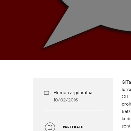
GITa
lurr
Hemen argitaratua:
GIT 
10/02/2016
proi
Batz
kude
sent
PARTEKATU