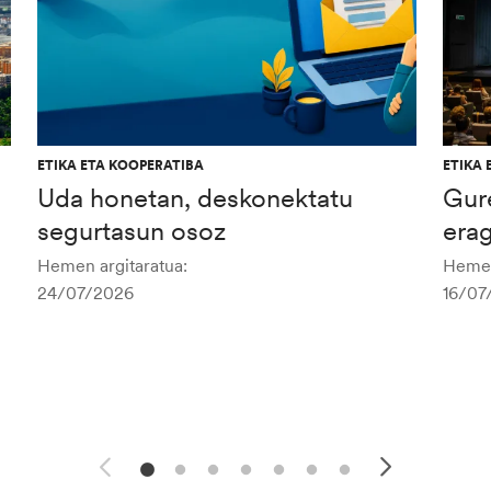
ETIKA ETA KOOPERATIBA
ETIKA 
Uda honetan, deskonektatu
Gur
segurtasun osoz
era
Hemen argitaratua:
Hemen
24/07/2026
16/07