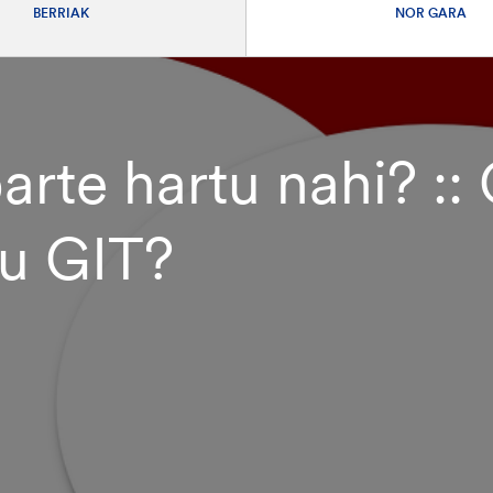
BERRIAK
NOR GARA
rte hartu nahi? ::
tu GIT?