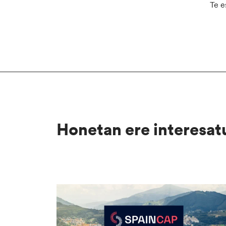
Te e
Honetan ere interesat