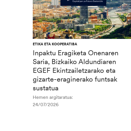
ETIKA ETA KOOPERATIBA
Inpaktu Eragiketa Onenaren
Saria, Bizkaiko Aldundiaren
EGEF Ekintzailetzarako eta
gizarte-eraginerako funtsak
sustatua
Hemen argitaratua:
24/07/2026