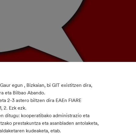
aur egun , Bizkaian, bi GIT existitzen dira,
rra eta Bilbao Abando.
eta 2-3 astero biltzen dira EAEn FIARE
, 2. Ezk ezk.
en ditugu: kooperatibako administrazio eta
tzako prestakuntza eta asanbladen antolaketa,
ualdaketaren kudeaketa, etab.