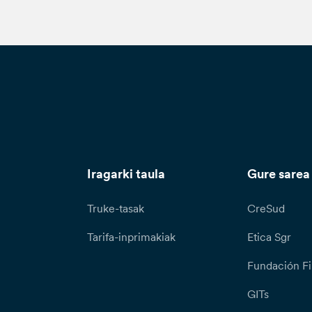
Iragarki taula
Gure sarea
Truke-tasak
CreSud
Tarifa-inprimakiak
Etica Sgr
Fundación Fi
GITs