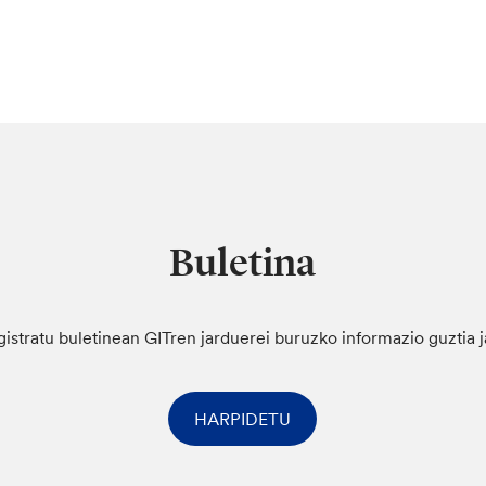
Buletina
gistratu buletinean GITren jarduerei buruzko informazio guztia 
HARPIDETU