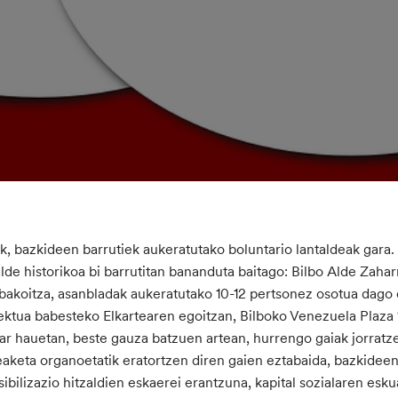
k, bazkideen barrutiek aukeratutako boluntario lantaldeak gara. G
alde historikoa bi barrutitan bananduta baitago: Bilbo Alde Zaha
bakoitza, asanbladak aukeratutako 10-12 pertsonez osotua dago 
ektua babesteko Elkartearen egoitzan, Bilboko Venezuela Plaza 1
ar hauetan, beste gauza batzuen artean, hurrengo gaiak jorratz
aketa organoetatik eratortzen diren gaien eztabaida, bazkideen
sibilizazio hitzaldien eskaerei erantzuna, kapital sozialaren esk