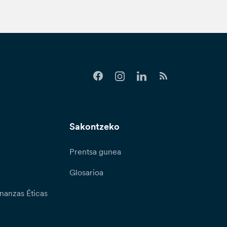
Sakontzeko
Prentsa gunea
Glosarioa
nanzas Éticas