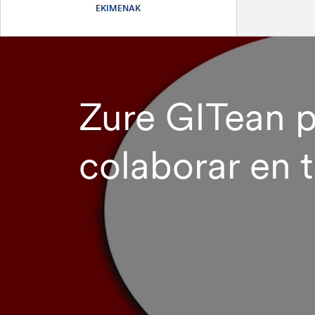
EKIMENAK
Zure GITean pa
colaborar en 