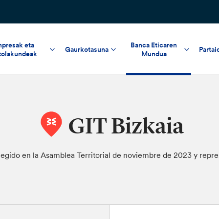
npresak eta
Banca Eticaren
Gaurkotasuna
Partai
tolakundeak
Mundua
GIT Bizkaia
 elegido en la Asamblea Territorial de noviembre de 2023 y repr