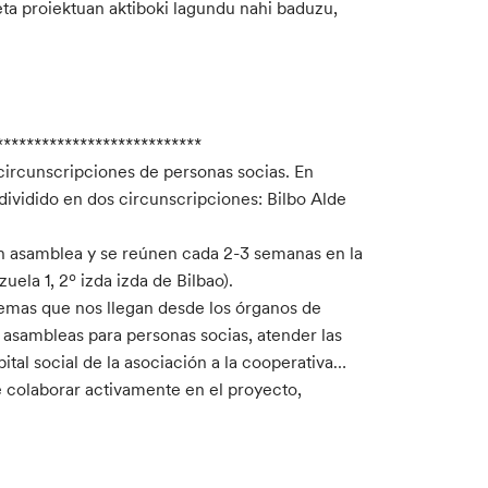
eta proiektuan aktiboki lagundu nahi baduzu,
***************************
 circunscripciones de personas socias. En
 dividido en dos circunscripciones: Bilbo Alde
en asamblea y se reúnen cada 2-3 semanas en la
ela 1, 2º izda izda de Bilbao).
 temas que nos llegan desde los órganos de
 asambleas para personas socias, atender las
ital social de la asociación a la cooperativa…
ce colaborar activamente en el proyecto,