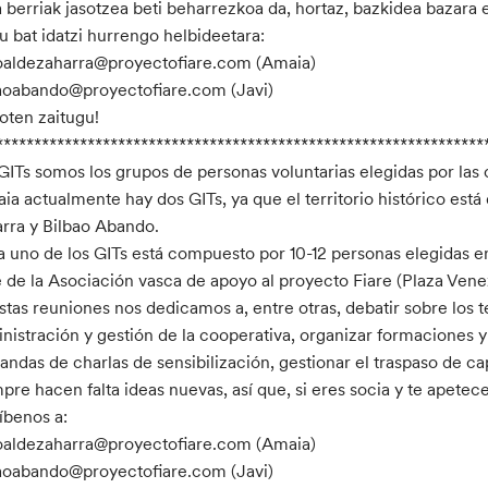
a berriak jasotzea beti beharrezkoa da, hortaz, bazkidea bazara 
 bat idatzi hurrengo helbideetara:
oaldezaharra@proyectofiare.com (Amaia)
aoabando@proyectofiare.com (Javi)
roten zaitugu!
****************************************************************
GITs somos los grupos de personas voluntarias elegidas por las
aia actualmente hay dos GITs, ya que el territorio histórico está
rra y Bilbao Abando.
 uno de los GITs está compuesto por 10-12 personas elegidas 
 de la Asociación vasca de apoyo al proyecto Fiare (Plaza Venezu
stas reuniones nos dedicamos a, entre otras, debatir sobre los
nistración y gestión de la cooperativa, organizar formaciones y
ndas de charlas de sensibilización, gestionar el traspaso de cap
pre hacen falta ideas nuevas, así que, si eres socia y te apete
íbenos a:
oaldezaharra@proyectofiare.com (Amaia)
aoabando@proyectofiare.com (Javi)