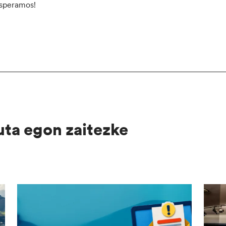
speramos!
uta egon zaitezke