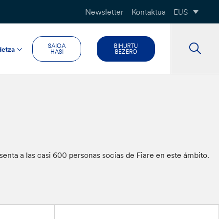
Newsletter
Kontaktua
EUS
SAIOA
BIHURTU
detza
HASI
BEZERO
esenta a las casi 600 personas socias de Fiare en este ámbito.