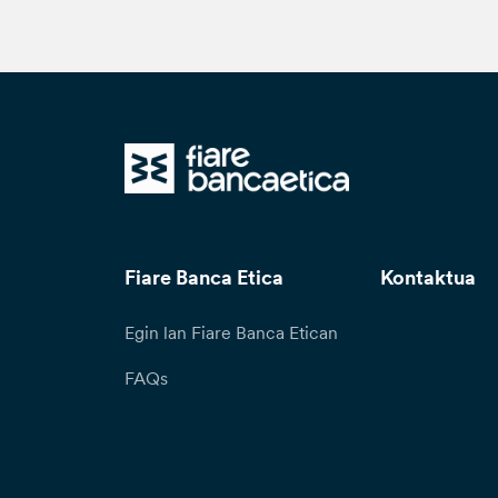
Fiare Banca Etica
Kontaktua
Egin lan Fiare Banca Etican
FAQs