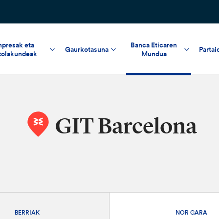
npresak eta
Banca Eticaren
Gaurkotasuna
Partai
tolakundeak
Mundua
GIT Barcelona
BERRIAK
NOR GARA