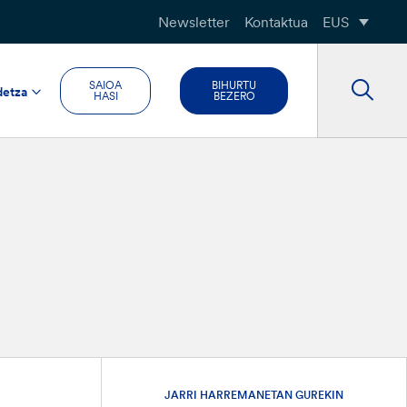
Newsletter
Kontaktua
EUS
SAIOA
BIHURTU
detza
HASI
BEZERO
JARRI HARREMANETAN GUREKIN