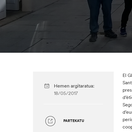
El G
Sant
Hemen argitaratua:
pres
18/05/2017
d’èti
Sego
d’eu
perí
PARTEKATU
coop