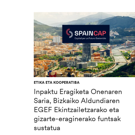
ETIKA ETA KOOPERATIBA
Inpaktu Eragiketa Onenaren
Saria, Bizkaiko Aldundiaren
EGEF Ekintzailetzarako eta
gizarte-eraginerako funtsak
sustatua