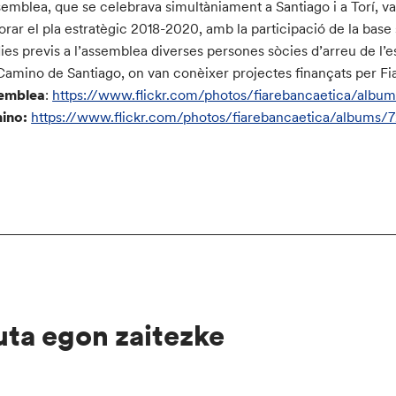
semblea, que se celebrava simultàniament a Santiago i a Torí, 
orar el pla estratègic 2018-2020, amb la participació de la base 
dies previs a l’assemblea diverses persones sòcies d’arreu de l’
Camino de Santiago, on van conèixer projectes finançats per Fi
emblea
:
https://www.flickr.com/photos/fiarebancaetica/albu
ino:
https://www.flickr.com/photos/fiarebancaetica/albums
uta egon zaitezke