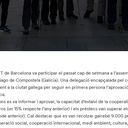
IT de Barcelona va participar el passat cap de setmana a l’assem
iago de Compostela (Galícia). Una delegació encapçalada pel co
ent a la ciutat gallega per seguir en primera persona l’aprovaci
ca.
ns es va informar i aprovar, la capacitat d’estalvi de la cooperati
ros (un 15% respecte l’any anterior) i els préstecs van superar 
ode anterior). Cal destacar que es van recolzar gairebé 9.000 pr
eració social, cooperació internacional, medi ambient, cultura,