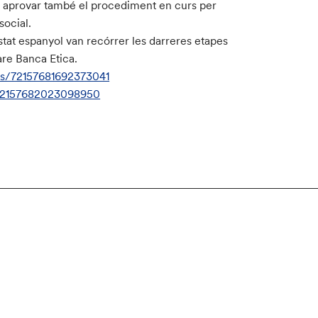
va aprovar també el procediment en curs per
social.
estat espanyol van recórrer les darreres etapes
are Banca Etica.
ms/72157681692373041
/72157682023098950