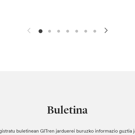
Buletina
gistratu buletinean GITren jarduerei buruzko informazio guztia 