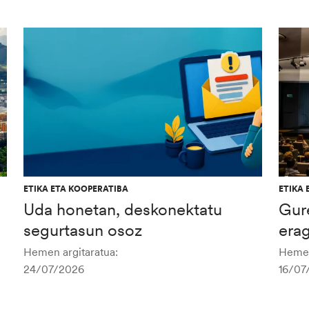
ETIKA ETA KOOPERATIBA
ETIKA 
Uda honetan, deskonektatu
Gur
segurtasun osoz
era
Hemen argitaratua:
Hemen
24/07/2026
16/07