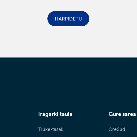
HARPIDETU
Iragarki taula
Gure sarea
Truke-tasak
CreSud