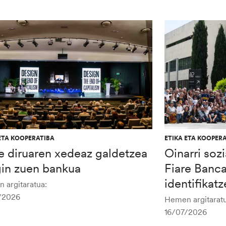
ETA KOOPERATIBA
ETIKA ETA KOOPER
e diruaren xedeaz galdetzea
Oinarri soz
gin zuen bankua
Fiare Banc
identifikat
 argitaratua:
/2026
Hemen argitaratu
16/07/2026