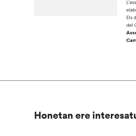
L’as
elab
Els 
del 
Ass
Cam
Honetan ere interesat