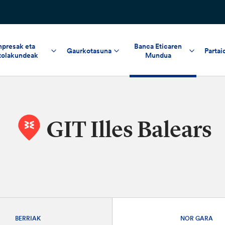
npresak eta
Banca Eticaren
Gaurkotasuna
Partai
tolakundeak
Mundua
GIT Illes Balears
BERRIAK
NOR GARA