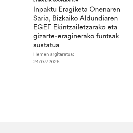
ETIKA ETA KOOPERATIBA
Inpaktu Eragiketa Onenaren
Saria, Bizkaiko Aldundiaren
EGEF Ekintzailetzarako eta
gizarte-eraginerako funtsak
sustatua
Hemen argitaratua:
24/07/2026