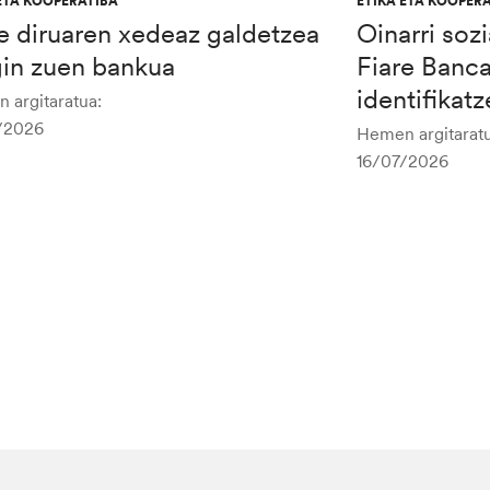
ETA KOOPERATIBA
ETIKA ETA KOOPER
e diruaren xedeaz galdetzea
Oinarri soz
gin zuen bankua
Fiare Banc
identifikat
 argitaratua:
/2026
Hemen argitaratu
16/07/2026