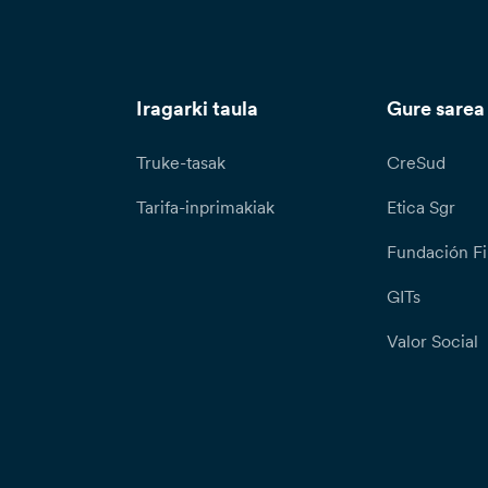
Iragarki taula
Gure sarea
Truke-tasak
CreSud
Tarifa-inprimakiak
Etica Sgr
Fundación Fi
GITs
Valor Social