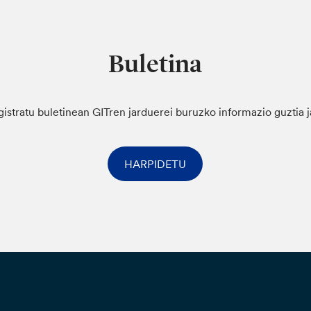
Buletina
gistratu buletinean GITren jarduerei buruzko informazio guztia 
HARPIDETU