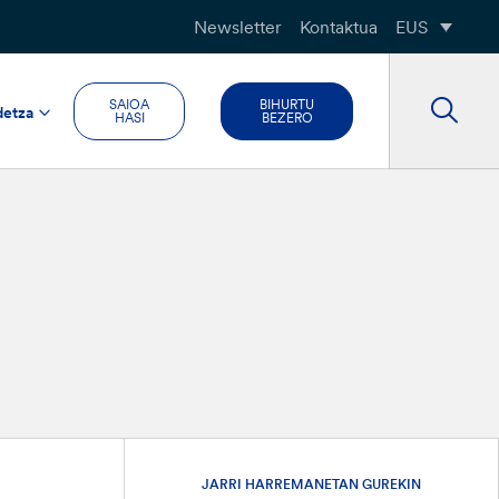
Newsletter
Kontaktua
EUS
SAIOA
BIHURTU
detza
HASI
BEZERO
JARRI HARREMANETAN GUREKIN