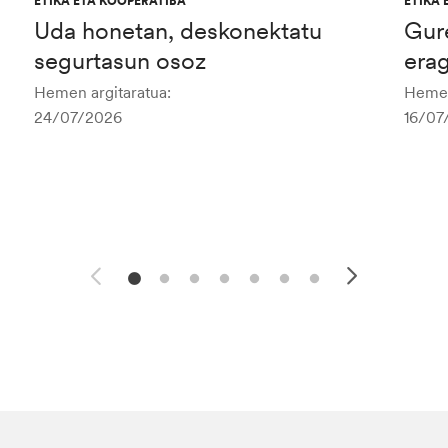
ETIKA ETA KOOPERATIBA
ETIKA 
Uda honetan, deskonektatu
Gur
segurtasun osoz
era
Hemen argitaratua:
Hemen
24/07/2026
16/07