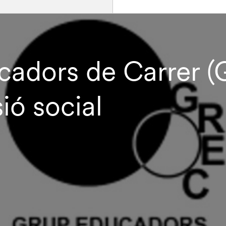
cadors de Carrer (G
sió social