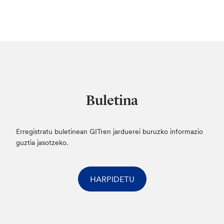
Buletina
Erregistratu buletinean GITren jarduerei buruzko informazio
guztia jasotzeko.
HARPIDETU