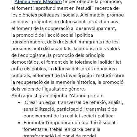
L’
Ateneu Pere Mascaró
té per objecte la promoció,
el foment i aprofundiment en l’estudi i recerca de
les ciències polítiques i socials. Així mateix, promou
accions i projectes de defensa dels drets humans,
el foment de la cooperació al desenvolupament,
la promoció de l’acció social i política
transformadora, dels drets del immigrants i de les
persones amb discapacitats, la defensa dels valors
de l’ecologisme, la promoció dels principis
democràtics, el foment de la tolerància i solidaritat
entre els pobles, la defensa dels drets educatius i
culturals, el foment de la investigació i l’estudi sobre
la recuperació de la memòria històrica, la promoció
dels valors de l’igualtat de gènere.
Amb aquest gran objectiu l’Ateneu pretén:
Crear un espai transversal de reflexió, anàlisi,
sensibilització, participació i transmissió de
coneixement de la realitat social i política.
Fomentar l’empoderament del teixit social i
fomentar el treball en xarxa per a la
transformació i el canvi de model