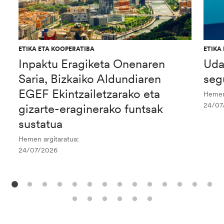
ETIKA ETA KOOPERATIBA
ETIKA
Inpaktu Eragiketa Onenaren
Uda
Saria, Bizkaiko Aldundiaren
seg
EGEF Ekintzailetzarako eta
Hemen 
24/07
gizarte-eraginerako funtsak
sustatua
Hemen argitaratua:
24/07/2026