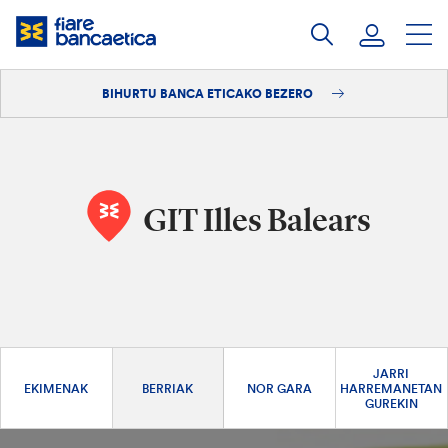
Pasatu
edukia
BIHURTU BANCA ETICAKO BEZERO
Saioa hasi
Bihurtu bezero
GIT Illes Balears
JARRI
EKIMENAK
BERRIAK
NOR GARA
HARREMANETAN
GUREKIN