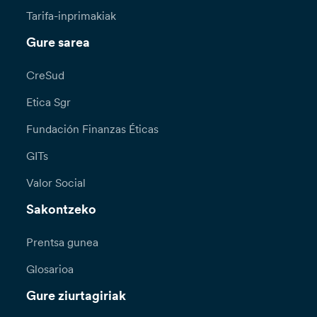
Tarifa-inprimakiak
Gure sarea
CreSud
Etica Sgr
Fundación Finanzas Éticas
GITs
Valor Social
Sakontzeko
Prentsa gunea
Glosarioa
Gure ziurtagiriak