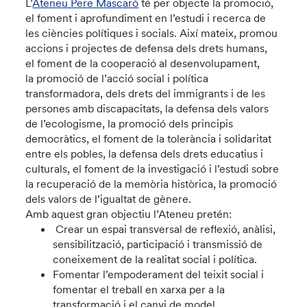
L’
Ateneu Pere Mascaró
té per objecte la promoció,
el foment i aprofundiment en l’estudi i recerca de
les ciències polítiques i socials. Així mateix, promou
accions i projectes de defensa dels drets humans,
el foment de la cooperació al desenvolupament,
la promoció de l’acció social i política
transformadora, dels drets del immigrants i de les
persones amb discapacitats, la defensa dels valors
de l’ecologisme, la promoció dels principis
democràtics, el foment de la tolerància i solidaritat
entre els pobles, la defensa dels drets educatius i
culturals, el foment de la investigació i l’estudi sobre
la recuperació de la memòria històrica, la promoció
dels valors de l’igualtat de gènere.
Amb aquest gran objectiu l’Ateneu pretén:
Crear un espai transversal de reflexió, anàlisi,
sensibilització, participació i transmissió de
coneixement de la realitat social i política.
Fomentar l’empoderament del teixit social i
fomentar el treball en xarxa per a la
transformació i el canvi de model