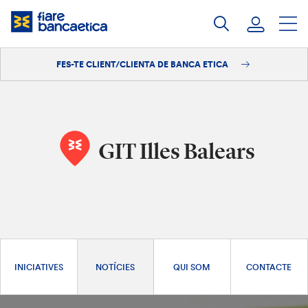
Salta
al
contingut
FES-TE CLIENT/CLIENTA DE BANCA ETICA
Iniciar sessió
Fes-te'n client/clienta
GIT Illes Balears
INICIATIVES
NOTÍCIES
QUI SOM
CONTACTE