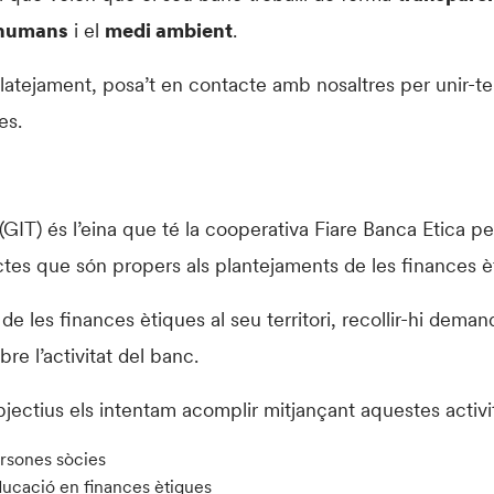
 humans
i el
medi ambient
.
latejament, posa’t en contacte amb nosaltres per unir-te
es.
l (GIT) és l’eina que té la cooperativa Fiare Banca Etica per
jectes que són propers als plantejaments de les finances è
de les finances ètiques al seu territori, recollir-hi demand
bre l’activitat del banc.
objectius els intentam acomplir mitjançant aquestes activi
ersones sòcies
educació en finances ètiques