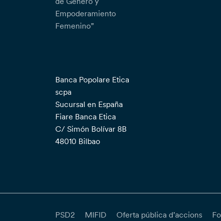
de Género y
Empoderamiento
Femenino”
Banca Popolare Etica
scpa
Sucursal en España
Fiare Banca Etica
C/ Simón Bolívar 8B
48010 Bilbao
PSD2
MIFID
Oferta pública d’accions
Fo