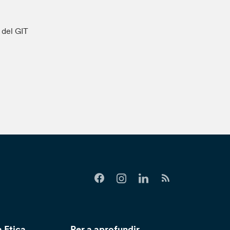
s del GIT
 Etica
Per a aprofundir