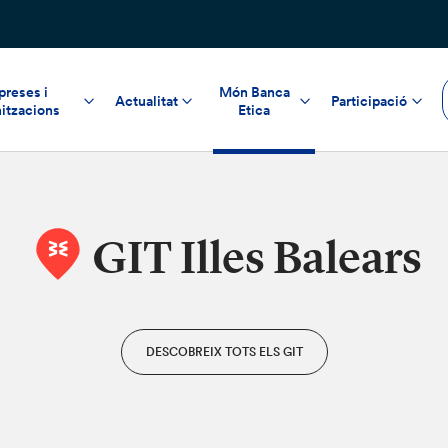
reses i
Món Banca
Actualitat
Participació
itzacions
Etica
GIT Illes Balears
DESCOBREIX TOTS ELS GIT