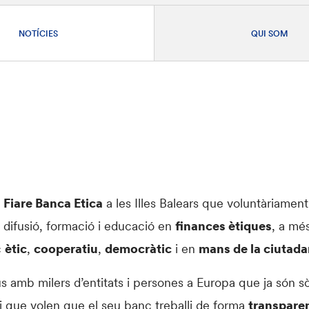
NOTÍCIES
QUI SOM
e
Fiare Banca Etica
a les Illes Balears que voluntàriamen
 difusió, formació i educació en
finances ètiques
, a més
c
ètic
,
cooperatiu
,
democràtic
i en
mans de la ciutada
 amb milers d’entitats i persones a Europa que ja són s
 i que volen que el seu banc treballi de forma
transpare