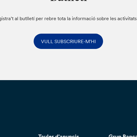
istra’t al butlletí per rebre tota la informació sobre les activitat
VULL SUBSCRIURE-M'HI
Tauler d'anuncis
Grup Banca