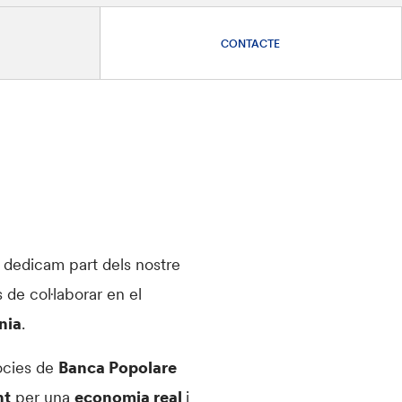
CONTACTE
t dedicam part dels nostre
 de col·laborar en el
nia
.
òcies de
Banca Popolare
nt
per una
economia real
i