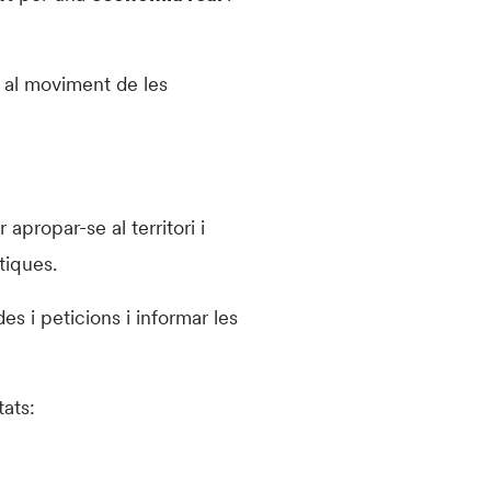
 al moviment de les
 apropar-se al territori i
tiques.
es i peticions i informar les
tats: