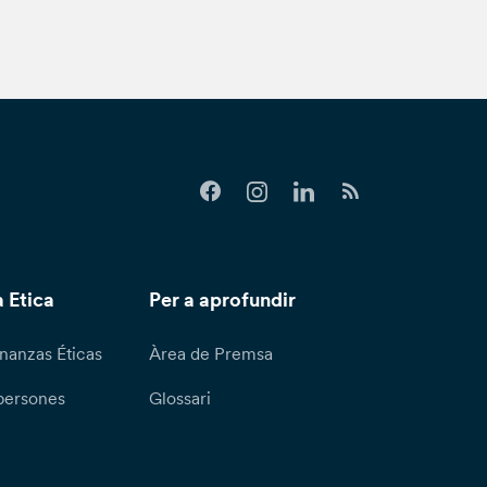
s; en aquests casos, el Banc t'enviarà
informant-te que la teva sol·licitud ha estat
r part del Responsable del mateix està
ritat de control.
 Etica
Per a aprofundir
nanzas Éticas
Àrea de Premsa
persones
Glossari