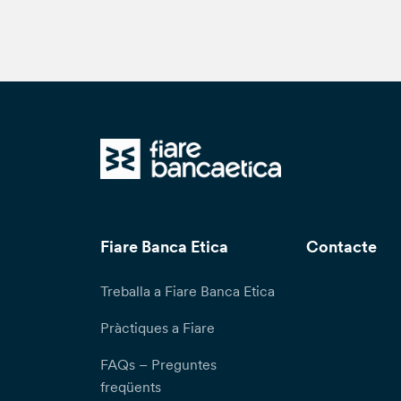
me
al
ac
in
Fiare Banca Etica
Contacte
Treballa a Fiare Banca Etica
Pràctiques a Fiare
FAQs – Preguntes
freqüents