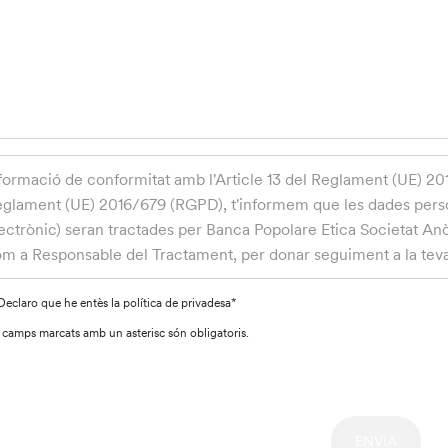
formació de conformitat amb l'Article 13 del Reglament (UE) 201
glament (UE) 2016/679 (RGPD), t'informem que les dades persona
ectrònic) seran tractades per Banca Popolare Etica Societat A
m a Responsable del Tractament, per donar seguiment a la teva s
ves dades per a la finalitat anteriorment esmentada es basa en 
ntracte del qual ets part o les mesures precontractuals adoptades
Declaro que he entès la política de privadesa*
l RGPD). El tractament de dades serà realitzat per personal aut
s camps marcats amb un asterisc són obligatoris.
E) 2016/679, es durà a terme de manera que se'n garanteixi la se
alitzar per mitjans electrònics. Les dades que facilitis no es c
cessari per processar la sol·licitud. Les dades personals també p
r, a països no membres de la Unió Europea o de l'Espai Econòmic