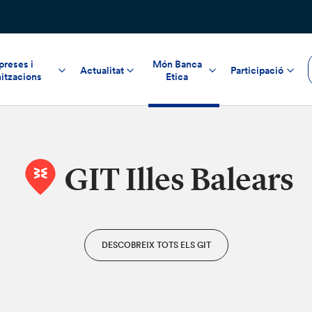
reses i
Món Banca
Actualitat
Participació
itzacions
Etica
GIT Illes Balears
DESCOBREIX TOTS ELS GIT