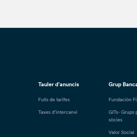
s, prorrogable a dos (2) mesos en casos especialment complexo
menys una comunicació interlocutòria en el termini d'un (1) mes, 
ceptada. Si consideres que el tractament de les teves dades pe
fringint el RGPD, en pots presentar una reclamació davant l'auto
Tauler d'anuncis
Grup Banca
Fulls de tarifes
Fundación Fi
Taxes d’intercanvi
GITs- Grups 
sòcies
Valor Social