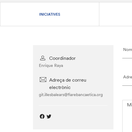
INICIATIVES
Coordinador
Enrique Raya
Adreça de correu
electrònic
git.illesbalears@fiarebancaetica.org