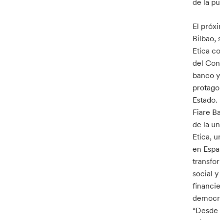
de la p
El próx
Bilbao, 
Etica c
del Con
banco y
protago
Estado.
Fiare B
de la u
Etica, 
en Espa
transfo
social 
financie
democra
“Desde 