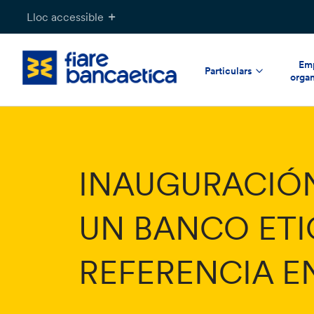
Salta
Lloc accessible
al
contingut
Emp
Particulars
organ
INAUGURACIÓN 
UN BANCO ETI
REFERENCIA E