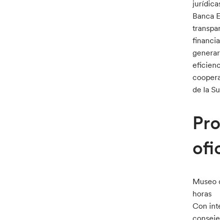
jurídic
Banca E
transpa
financi
generar
eficien
coopera
de la S
Pro
ofi
Museo d
horas
Con int
conseje