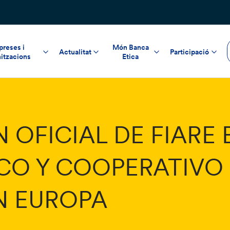
reses i
Món Banca
Actualitat
Participació
itzacions
Etica
OFICIAL DE FIARE 
CO Y COOPERATIVO
N EUROPA