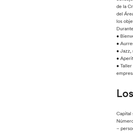
de la C
del Área
los obj
Durante
• Bienv
• Aurre
• Jazz,
• Aperi
• Talle
empresa
Los
Capital
Número 
– perso