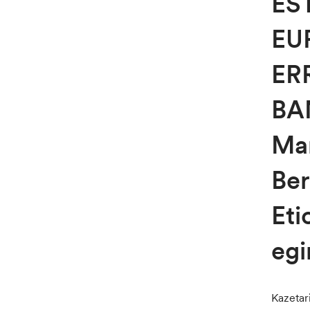
ES
EU
ER
BA
Mar
Ber
Eti
egi
Kazetar