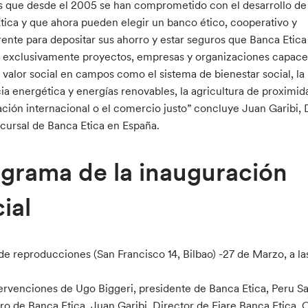
as que desde el 2005 se han comprometido con el desarrollo de
tica y que ahora pueden elegir un banco ético, cooperativo y
rente para depositar sus ahorro y estar seguros que Banca Etica
a exclusivamente proyectos, empresas y organizaciones capace
 valor social en campos como el sistema de bienestar social, la
cia energética y energías renovables, la agricultura de proximida
ción internacional o el comercio justo” concluye Juan Garibi, 
ucursal de Banca Etica en España.
grama de la inauguración
cial
e reproducciones (San Francisco 14, Bilbao) -27 de Marzo, a la
ervenciones de Ugo Biggeri, presidente de Banca Etica, Peru Sa
ro de Banca Etica, Juan Garibi, Director de Fiare Banca Etica, C