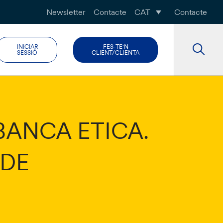
Newsletter
Contacte
CAT
Contacte
INICIAR
FES-TE'N
SESSIÓ
CLIENT/CLIENTA
BANCA ETICA.
 DE