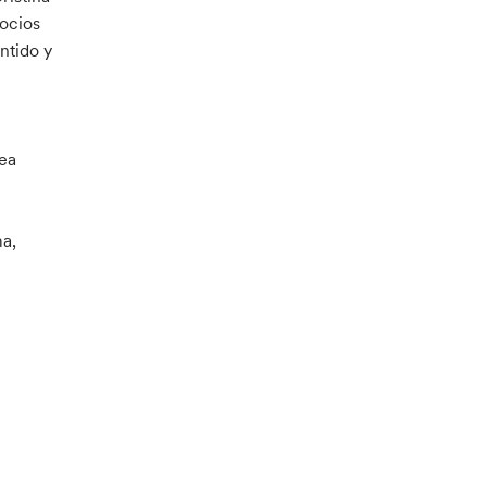
socios
entido y
dea
ma,