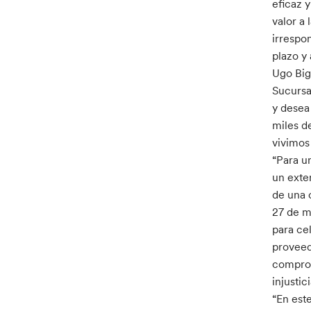
eficaz 
valor a 
irrespo
plazo y 
Ugo Big
Sucursa
y desea
miles d
vivimos
“Para u
un exte
de una 
27 de m
para ce
proveed
comprom
injusti
“En est