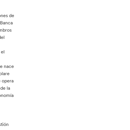
ones de
e Banca
embros
del
 el
ue nace
olare
e opera
de la
conomía
stión