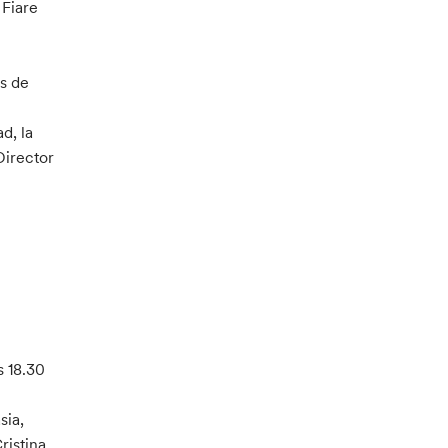
 Fiare
s de
d, la
Director
s 18.30
sia,
ristina