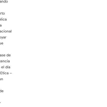
dando
rto
plica
la
acional
oyar
ue
base de
tencia
 el día
Etica –
un
l
 de
y