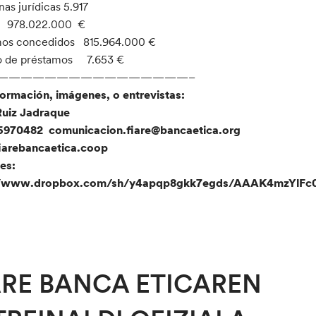
as jurídicas 5.917
 978.022.000 €
mos concedidos 815.964.000 €
 de préstamos 7.653 €
————————————————–
ormación, imágenes, o entrevistas:
Ruiz Jadraque
26970482 comunicacion.fiare@bancaetica.org
arebancaetica.coop
es:
://www.dropbox.com/sh/y4apqp8gkk7egds/AAAK4mzYlFc
ARE BANCA ETICAREN