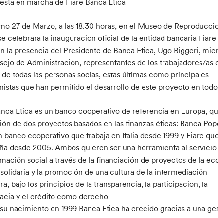
uesta en marcha de Fiare Banca Etica
imo 27 de Marzo, a las 18.30 horas, en el Museo de Reproducci
se celebrará la inauguración oficial de la entidad bancaria Fiar
on la presencia del Presidente de Banca Etica, Ugo Biggeri, mi
sejo de Administración, representantes de los trabajadores/as 
 de todas las personas socias, estas últimas como principales
nistas que han permitido el desarrollo de este proyecto en todo
anca Etica es un banco cooperativo de referencia en Europa, q
nión de dos proyectos basados en las finanzas éticas: Banca Pop
un banco cooperativo que trabaja en Italia desde 1999 y Fiare qu
ña desde 2005. Ambos quieren ser una herramienta al servicio 
rmación social a través de la financiación de proyectos de la e
y solidaria y la promoción de una cultura de la intermediación
ra, bajo los principios de la transparencia, la participación, la
cia y el crédito como derecho.
su nacimiento en 1999 Banca Etica ha crecido gracias a una ge