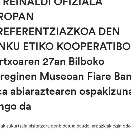
TREINALDI OFIZIALA
ROPAN
REFERENTZIAZKOA DEN
NKU ETIKO KOOPERATIB
txoaren 27an Bilboko
reginen Museoan Fiare Ba
ca abiaraztearen ospakizun
ngo da
iak sukurtsala bisitatzera gonbidatuta daude, argazkiak egin edo