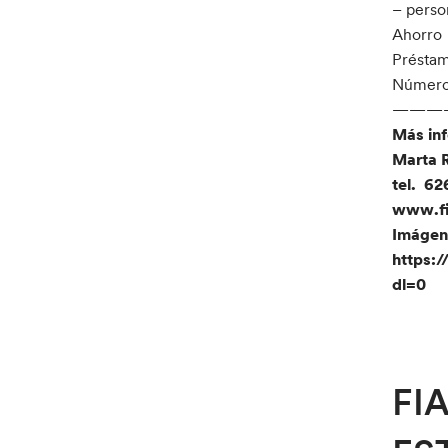
– person
Ahorro
Présta
Número
———
Más inf
Marta 
tel. 6
www.fi
Imágen
https
dl=0
FI