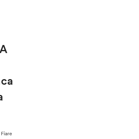
OA
nca
a
 Fiare