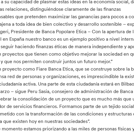
y a su capacidad de plasmar estas ideas en la economía social, 
las relaciones, distinguiéndose claramente de las finanzas
nsables que pretenden maximizar las ganancias para pocos a co
ajena a toda idea de bien colectivo y desarrollo sostenible – ex
geri, Presidente de Banca Popolare Etica – Con la apertura de 
l en España nuestro banco es un ejemplo positivo a nivel intern
 seguir haciendo finanzas éticas de manera independiente y ap
e proyectos que tienen como objetivo mejorar la sociedad en q
 y que nos permiten construir juntos un futuro mejor.”
n proyecto como Fiare Banca Etica, que se construye sobre la 
nsa red de personas y organizaciones, es imprescindible la exis
ciudadanía activa. Una parte de esta ciudadanía estará en Bilbao
arzo – sigue Peru Sasia, consejero de administración de Banca 
lebrar la consolidación de un proyecto que es mucho más que 
or de servicios financieros. Formamos parte de un tejido socia
etido con la transformación de las condiciones y estructuras
cia que existen hoy en nuestras sociedades”.
e momento estamos priorizando a las miles de personas físicas 