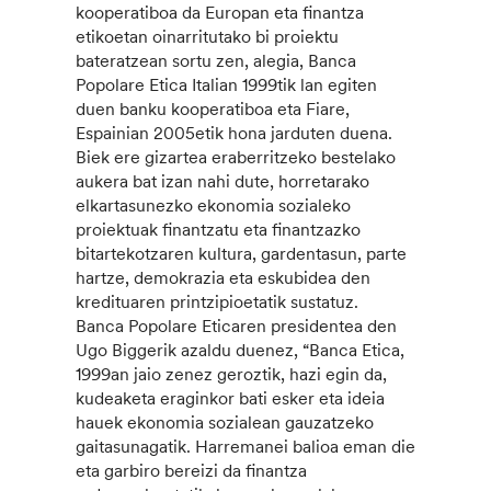
kooperatiboa da Europan eta finantza
etikoetan oinarritutako bi proiektu
bateratzean sortu zen, alegia, Banca
Popolare Etica Italian 1999tik lan egiten
duen banku kooperatiboa eta Fiare,
Espainian 2005etik hona jarduten duena.
Biek ere gizartea eraberritzeko bestelako
aukera bat izan nahi dute, horretarako
elkartasunezko ekonomia sozialeko
proiektuak finantzatu eta finantzazko
bitartekotzaren kultura, gardentasun, parte
hartze, demokrazia eta eskubidea den
kredituaren printzipioetatik sustatuz.
Banca Popolare Eticaren presidentea den
Ugo Biggerik azaldu duenez, “Banca Etica,
1999an jaio zenez geroztik, hazi egin da,
kudeaketa eraginkor bati esker eta ideia
hauek ekonomia sozialean gauzatzeko
gaitasunagatik. Harremanei balioa eman die
eta garbiro bereizi da finantza