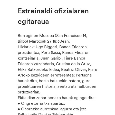
Estreinaldi ofizialaren
egitaraua
Berreginen Museoa (San Francisco 14,
Bilbo) Martxoak 27 18:30ean.
Hizlariak: Ugo Biggeri, Banca Eticaren
presidentea, Peru Sasia, Banca Eticaren
kontseilaria, Juan Garibi, Fiare Banca
Eticaren zuzendaria, Cristina de la Cruz,
Etika Batzordeko kidea, Beatriz Oliver, Fiare
Arloko bazkideen erreferentea; Pertsona
hauek dira, beste batzuekin batera, gure
proiektuaren historia, zentzu eta helburuen
ordezkariak.
Ekitaldian zehar honako hauek egingo dira:
• Ongi etorria txalapartaz.
• Ohorezko aurreskua, agurra eta jota
Salbatzaile Dantza Taldearekin