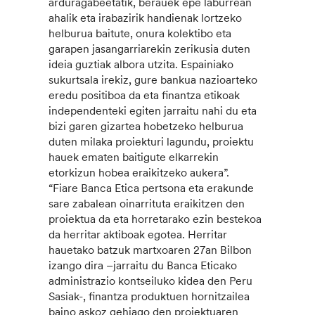
arduragabeetatik, berauek epe laburrean
ahalik eta irabazirik handienak lortzeko
helburua baitute, onura kolektibo eta
garapen jasangarriarekin zerikusia duten
ideia guztiak albora utzita. Espainiako
sukurtsala irekiz, gure bankua nazioarteko
eredu positiboa da eta finantza etikoak
independenteki egiten jarraitu nahi du eta
bizi garen gizartea hobetzeko helburua
duten milaka proiekturi lagundu, proiektu
hauek ematen baitigute elkarrekin
etorkizun hobea eraikitzeko aukera”.
“Fiare Banca Etica pertsona eta erakunde
sare zabalean oinarrituta eraikitzen den
proiektua da eta horretarako ezin bestekoa
da herritar aktiboak egotea. Herritar
hauetako batzuk martxoaren 27an Bilbon
izango dira –jarraitu du Banca Eticako
administrazio kontseiluko kidea den Peru
Sasiak-, finantza produktuen hornitzailea
baino askoz gehiago den proiektuaren