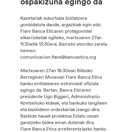
ospakizuna egingo da
Kazetariak sukurtsala bisitatzera
gonbidatuta daude, argazkiak egin edo
Fiare Banca Eticaren protagonistei
elkarrizketak egiteko, martxoaren 27an
11:30etik 13:30era. Berretsi etorriko zarela
hemen:
comunicacion.fiare@bancaetica.org
Martxoaren 27an 18:30ean Bilboko
Berreginen Museoan Fiare Banca Etica
banku entitatearen estreinaldi ofiziala
egingo da. Bertan, Banca Eticaren
presidente Ugo Biggeri, Administrazio
Kontseiluko kideak, eta bankuko langileen
eta bazkideen ordezkariak izango dira.
Bazkide hauek proiektua Estatu osoan
garatzeko bidea eman dutenak dira.
Fiare Banca Etica erreferentziazko banku