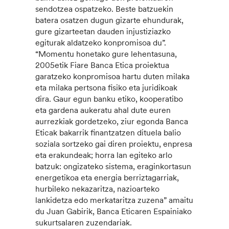
sendotzea ospatzeko. Beste batzuekin
batera osatzen dugun gizarte ehundurak,
gure gizarteetan dauden injustiziazko
egiturak aldatzeko konpromisoa du”.
“Momentu honetako gure lehentasuna,
2005etik Fiare Banca Etica proiektua
garatzeko konpromisoa hartu duten milaka
eta milaka pertsona fisiko eta juridikoak
dira. Gaur egun banku etiko, kooperatibo
eta gardena aukeratu ahal dute euren
aurrezkiak gordetzeko, ziur egonda Banca
Eticak bakarrik finantzatzen dituela balio
soziala sortzeko gai diren proiektu, enpresa
eta erakundeak; horra lan egiteko arlo
batzuk: ongizateko sistema, eraginkortasun
energetikoa eta energia berriztagarriak,
hurbileko nekazaritza, nazioarteko
lankidetza edo merkataritza zuzena” amaitu
du Juan Gabirik, Banca Eticaren Espainiako
sukurtsalaren zuzendariak.