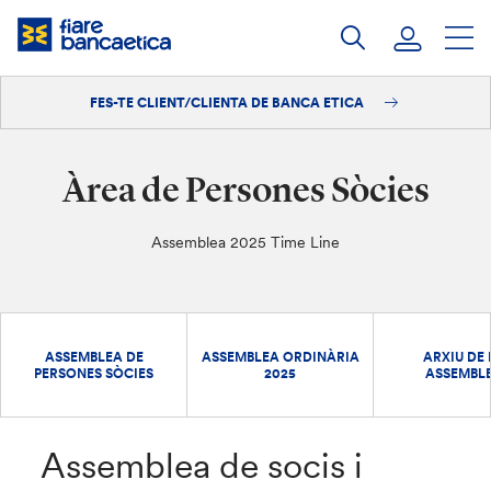
Salta
al
contingut
FES-TE CLIENT/CLIENTA DE BANCA ETICA
Iniciar sessió
Fes-te'n client/clienta
Àrea de Persones Sòcies
Assemblea 2025 Time Line
ASSEMBLEA DE
ASSEMBLEA ORDINÀRIA
ARXIU DE 
PERSONES SÒCIES
2025
ASSEMBL
Assemblea de socis i