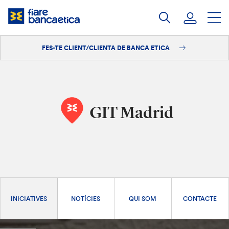
Salta
al
contingut
FES-TE CLIENT/CLIENTA DE BANCA ETICA
Iniciar sessió
Fes-te'n client/clienta
GIT Madrid
INICIATIVES
NOTÍCIES
QUI SOM
CONTACTE