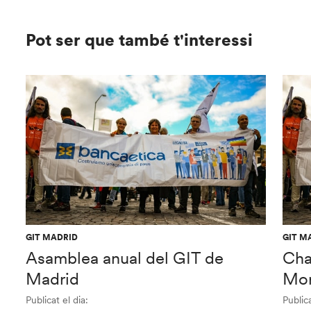
Pot ser que també t'interessi
GIT MADRID
GIT M
Asamblea anual del GIT de
Cha
Madrid
Mor
Publicat el dia:
Publica