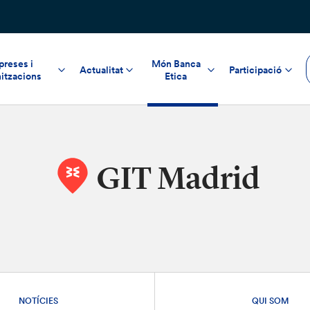
reses i
Món Banca
Actualitat
Participació
itzacions
Etica
GIT Madrid
NOTÍCIES
QUI SOM