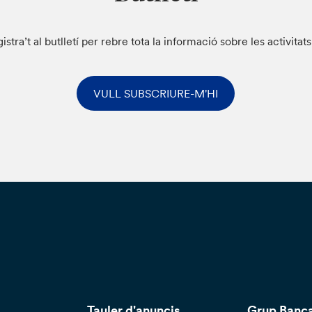
istra’t al butlletí per rebre tota la informació sobre les activitat
VULL SUBSCRIURE-M'HI
Tauler d'anuncis
Grup Banca