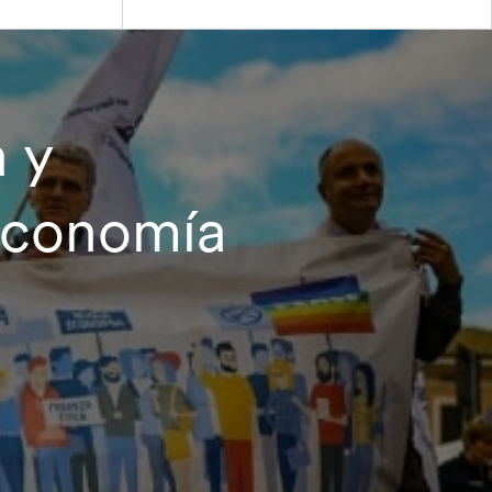
 y
 economía