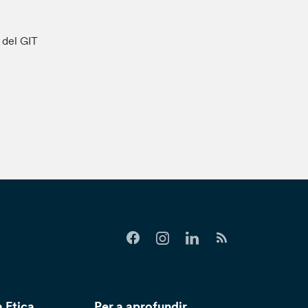
s del GIT
 Etica
Per a aprofundir