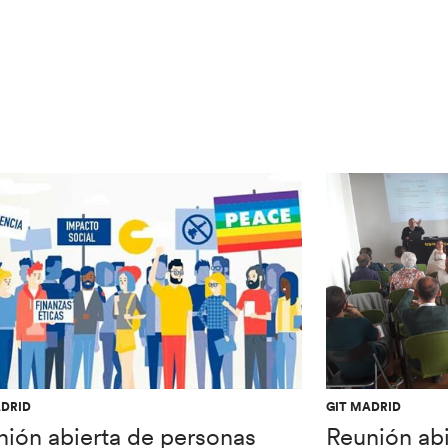
ADRID
GIT MADRID
nión abierta de personas
Reunión abi