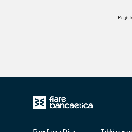
Regíst
Fiare Banca Etica
Tablón de a