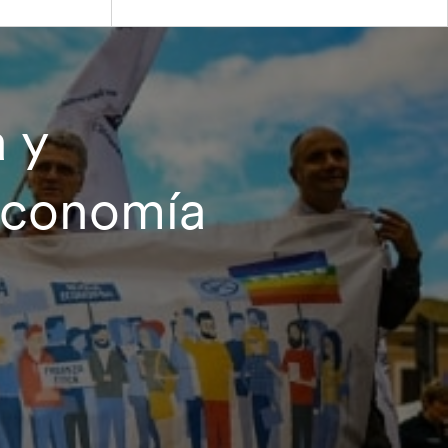
 y
 economía